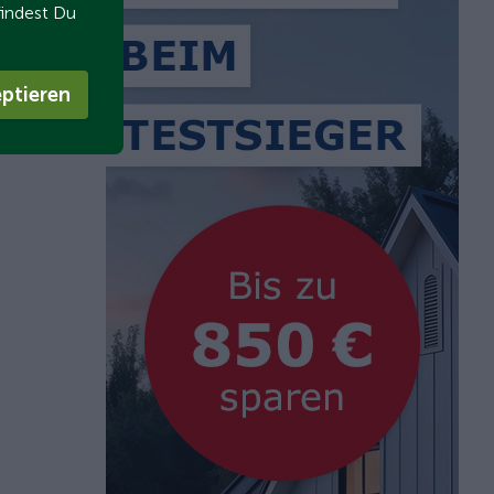
findest Du
ptieren