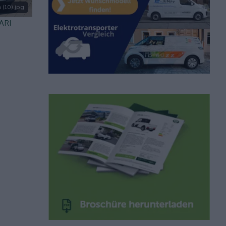
 (10).jpg
 ARI