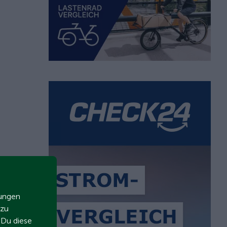
zungen
 zu
t Du diese