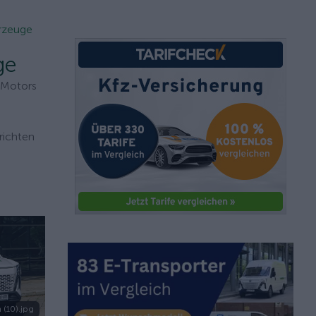
hrzeuge
ge
I Motors
richten
 (10).jpg