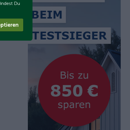
findest Du
ptieren