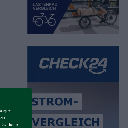
zungen
 zu
t Du diese