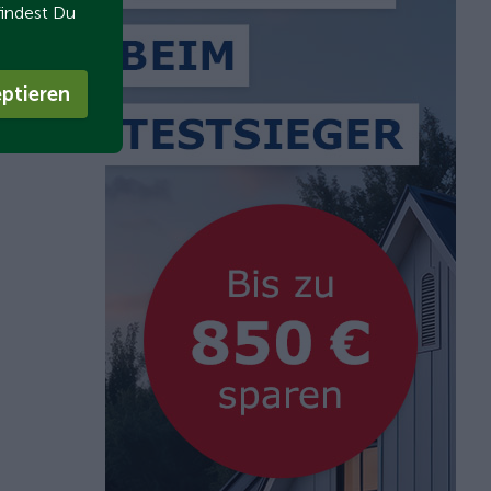
findest Du
ptieren