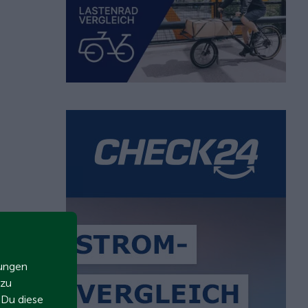
zungen
 zu
t Du diese