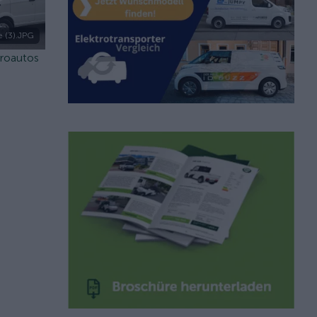
 (3).JPG
troautos