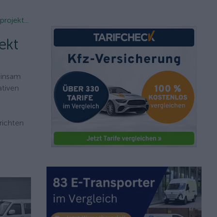
ojekt...
ekt
einsam
ativen
richten