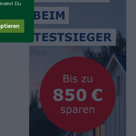
findest Du
ptieren