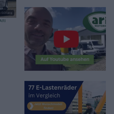
 (10).jpg
 ARI