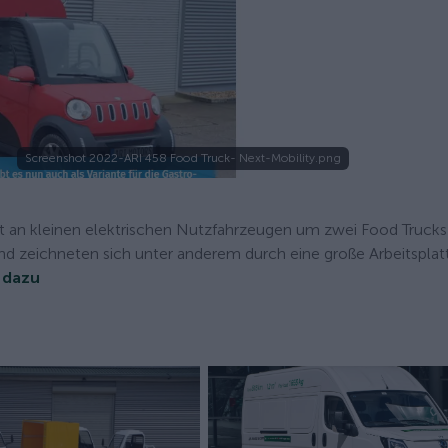
Screenshot 2022-ARI 458 Food Truck- Next-Mobility.png
ot an kleinen elektrischen Nutzfahrzeugen um zwei Food Trucks
 und zeichneten sich unter anderem durch eine große Arbeitspla
 dazu