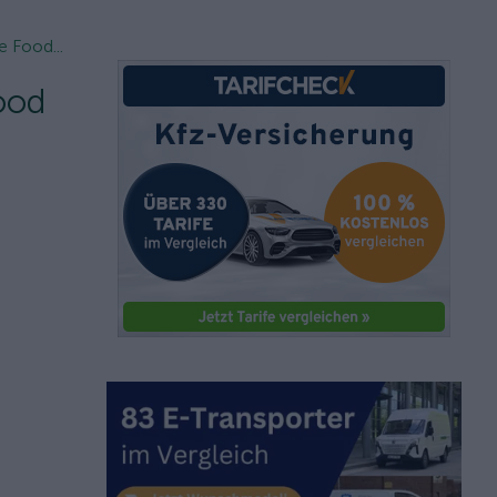
e Food...
Food