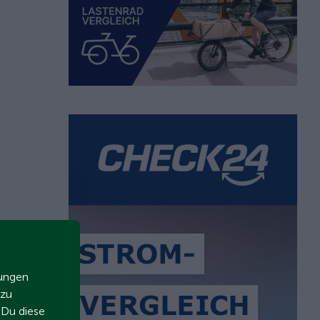
zungen
 zu
t Du diese