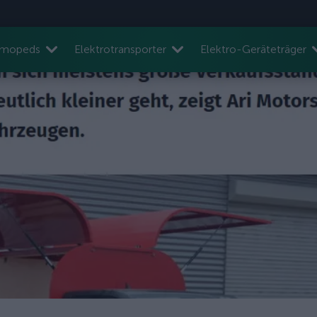
nmopeds
Elektrotransporter
Elektro-Geräteträger