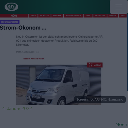
Screenshot ARI 901 Noen.png
4. Januar 2022
Noen 