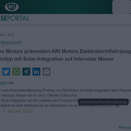
Screenshot Presseportal.png
4. Januar 2022
Press