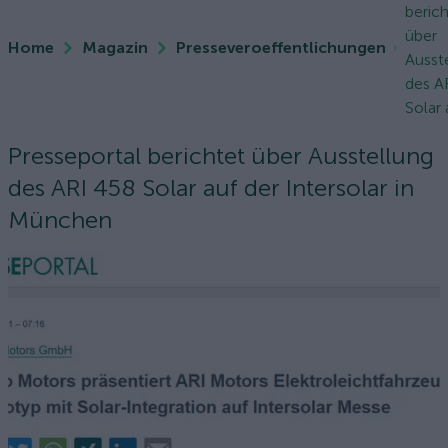
berich
über
Home
Magazin
Presseveroeffentlichungen
Ausst
des A
Solar a
Presseportal berichtet über Ausstellung
des ARI 458 Solar auf der Intersolar in
München