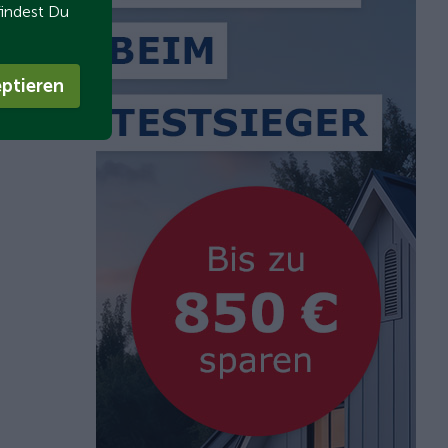
findest Du
ptieren