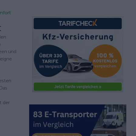
mfort
t
den
e
reen und
 eigne
festen
 Das
t der