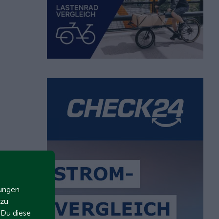
zungen
 zu
t Du diese