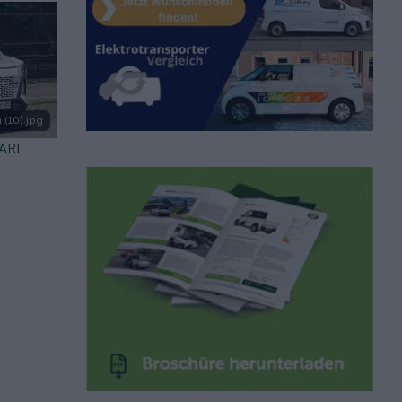
 (10).jpg
 ARI