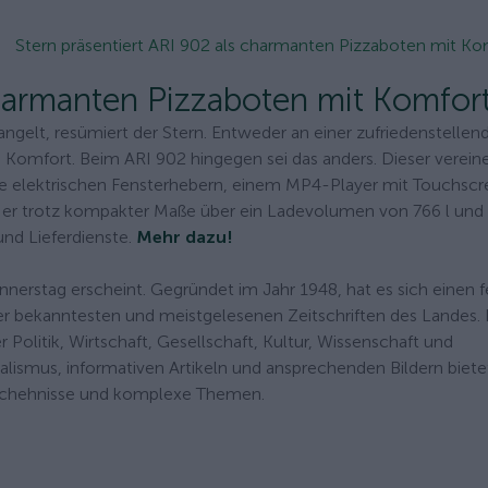
Stern präsentiert ARI 902 als charmanten Pizzaboten mit Ko
charmanten Pizzaboten mit Komfor
elt, resümiert der Stern. Entweder an einer zufriedenstellen
Komfort. Beim ARI 902 hingegen sei das anders. Dieser verein
e elektrischen Fensterhebern, einem MP4-Player mit Touchsc
e er trotz kompakter Maße über ein Ladevolumen von 766 l und
und Lieferdienste.
Mehr dazu!
nnerstag erscheint. Gegründet im Jahr 1948, hat es sich einen 
der bekanntesten und meistgelesenen Zeitschriften des Landes.
Politik, Wirtschaft, Gesellschaft, Kultur, Wissenschaft und
alismus, informativen Artikeln und ansprechenden Bildern biete
Geschehnisse und komplexe Themen.