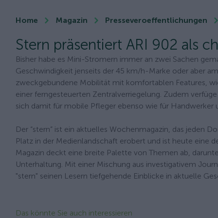
Home
Magazin
Presseveroeffentlichungen
Stern präsentiert ARI 902 als 
Bisher habe es Mini-Stromern immer an zwei Sachen gemang
Geschwindigkeit jenseits der 45 km/h-Marke oder aber am 
zweckgebundene Mobilität mit komfortablen Features, wi
einer ferngesteuerten Zentralverriegelung. Zudem verfüg
sich damit für mobile Pfleger ebenso wie für Handwerker 
Der “stern” ist ein aktuelles Wochenmagazin, das jeden Do
Platz in der Medienlandschaft erobert und ist heute eine 
Magazin deckt eine breite Palette von Themen ab, darunter 
Unterhaltung. Mit einer Mischung aus investigativem Journ
"stern" seinen Lesern tiefgehende Einblicke in aktuelle 
Das könnte Sie auch interessieren