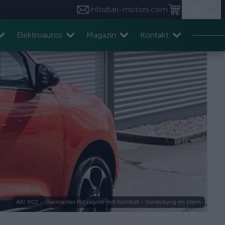
info@ari-motors.com
Elektroautos
Magazin
Kontakt
ARI 902 - charmanter Pizzabote mit Komfort - Vorstellung im Stern