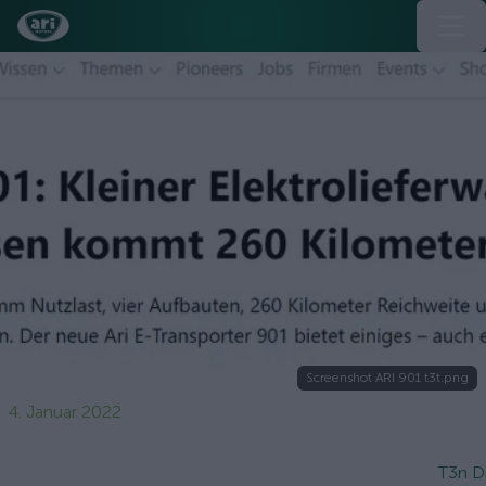
Screenshot ARI 901 t3t.png
4. Januar 2022
T3n Di