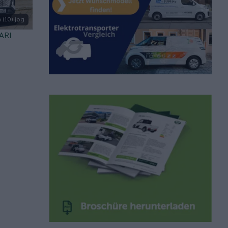
 (10).jpg
 ARI