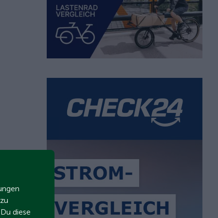
zungen
 zu
t Du diese