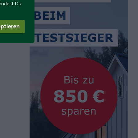
findest Du
ptieren