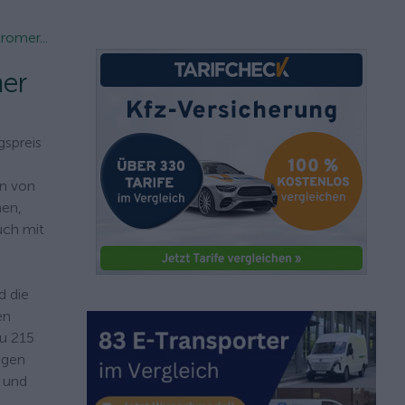
romer...
mer
gspreis
en von
nen,
uch mit
d die
en
zu 215
ngen
s und