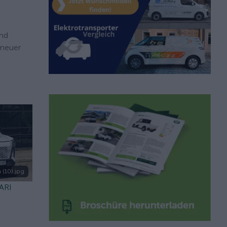
und
 neuer
 (10).jpg
 ARI