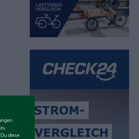
zungen
 zu
t Du diese