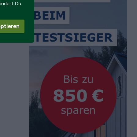
findest Du
ptieren