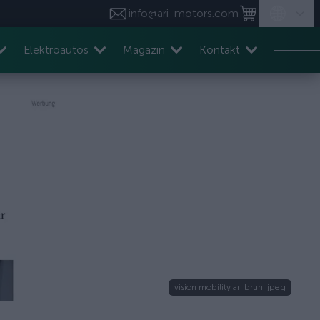
info@ari-motors.com
Elektroautos
Magazin
Kontakt
vision mobility ari bruni.jpeg