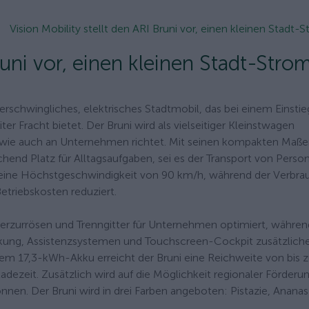
Vision Mobility stellt den ARI Bruni vor, einen kleinen Stadt-St
runi vor, einen kleinen Stadt-Stro
erschwingliches, elektrisches Stadtmobil, das bei einem Einstie
ter Fracht bietet. Der Bruni wird als vielseitiger Kleinstwagen
n wie auch an Unternehmen richtet. Mit seinen kompakten Maß
hend Platz für Alltagsaufgaben, sei es der Transport von Perso
 eine Höchstgeschwindigkeit von 90 km/h, während der Verbra
etriebskosten reduziert.
Verzurrösen und Trenngitter für Unternehmen optimiert, währen
nkung, Assistenzsystemen und Touchscreen-Cockpit zusätzlich
nem 17,3-kWh-Akku erreicht der Bruni eine Reichweite von bis 
Ladezeit. Zusätzlich wird auf die Möglichkeit regionaler Förderu
nen. Der Bruni wird in drei Farben angeboten: Pistazie, Anana