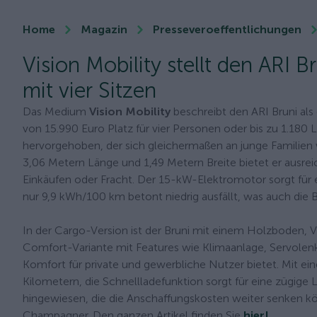
Home
Magazin
Presseveroeffentlichungen
Vision Mobility stellt den ARI B
mit vier Sitzen
Das Medium
Vision Mobility
beschreibt den ARI Bruni als 
von 15.990 Euro Platz für vier Personen oder bis zu 1.180 Li
hervorgehoben, der sich gleichermaßen an junge Familie
3,06 Metern Länge und 1,49 Metern Breite bietet er ausreic
Einkäufen oder Fracht. Der 15-kW-Elektromotor sorgt für
nur 9,9 kWh/100 km betont niedrig ausfällt, was auch die B
In der Cargo-Version ist der Bruni mit einem Holzboden, 
Comfort-Variante mit Features wie Klimaanlage, Servole
Komfort für private und gewerbliche Nutzer bietet. Mit ei
Kilometern, die Schnellladefunktion sorgt für eine zügige 
hingewiesen, die die Anschaffungskosten weiter senken kön
Champagner. Den ganzen Artikel finden Sie
hier!