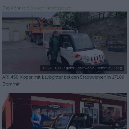
Das könnte Sie auch interessieren
ARI_458_Laubgitter_Stadtwerke_Demmin_1.jpeg
ARI 458 Kipper mit Laubgitter bei den Stadtwerken in 17109
Demmin