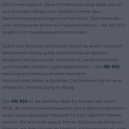
150 km ermöglicht. Diese Kombination sorgt dafür, dass er
sich in seinem Alltag keine Gedanken mehr über
Reichweitenbegrenzungen machen muss. Vom Einkaufen
über Arztbesuche bis hin zu Freizeitaktivitäten – der ARI 902
begleitet ihn zuverlässig und komfortabel.
Durch den Wechsel vom Diesel-Smart zu einem elektrisch
betriebenen Fahrzeug hat nun nicht nur ein deutlich
ruhigeres und günstigeres Fahrerlebnis, sondern profitiert
auch von den flexiblen Lademöglichkeiten – der
ARI 902
wird bequem zuhause an einer normalen
Haushaltssteckdose aufgeladen. Das bedeutet für ihn eine
erhebliche Vereinfachung im Alltag.
Der
ARI 902
ist die perfekte Wahl für Kunden wie Herrn
Wörl, die einen umweltbewussten und zugleich praktischen
sowie kostengünstigen Begleiter für ihre täglichen Fahrten
suchen. Wir sind stolz darauf, ihm ein Elektroauto bieten zu
können, das ihm sowohl im Hinblick auf Reichweite als auch