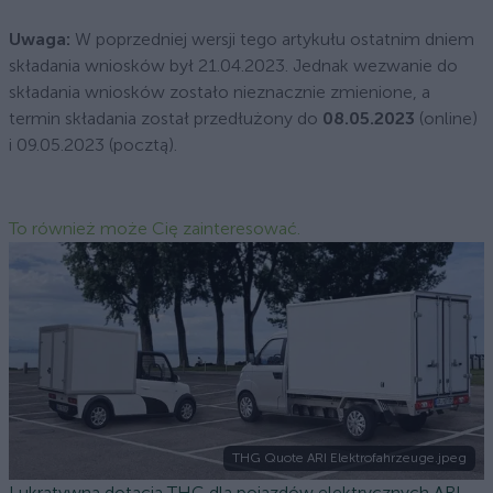
Uwaga:
W poprzedniej wersji tego artykułu ostatnim dniem
składania wniosków był 21.04.2023. Jednak wezwanie do
składania wniosków zostało nieznacznie zmienione, a
termin składania został przedłużony do
08.05.2023
(online)
i 09.05.2023 (pocztą).
To również może Cię zainteresować.
THG Quote ARI Elektrofahrzeuge.jpeg
Lukratywna dotacja THG dla pojazdów elektrycznych ARI