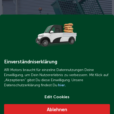
Artikelbild 2.JPG
Einverständniserklärung
ARI Motors braucht für einzelne Datennutzungen Deine
Einwilligung, um Dein Nutzererlebnis zu verbessern. Mit Klick auf
Koszty pojazdu:
„Akzeptieren“ gibst Du diese Einwilligung. Unsere
Datenschutzerklärung findest Du
hier.
Koszty 3x ARI 458 Kipper XL z kratką na liście
Edit Cookies
(akumulator LifePo4): 27 559,80 euro każdy
Całkowite koszty: 82 679,40 EUR
Ablehnen
Koszty pojazdu referencyjnego (Fiat Doblo): od 17 000