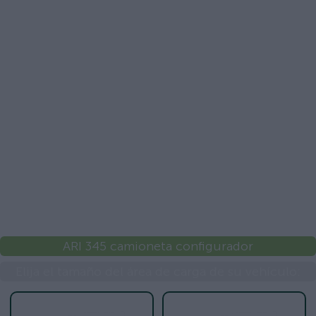
ARI 345 camioneta configurador
Elija el tamaño del área de carga de su vehículo: