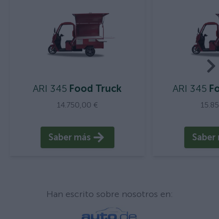
ARI 345
Food Truck
ARI 345
Fo
14.750,00 €
15.8
Saber más
Saber
You hav
Han escrito sobre nosotros en: