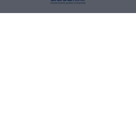
Vehículo comercial eléctrico ligero
ARI 458 caja de carga
ARI 458 refrigerador
ARI 458 food truck
ARI 458 vehículo para mercados
ARI 458 camioneta
ARI 458 con lona
ARI 458 volquete