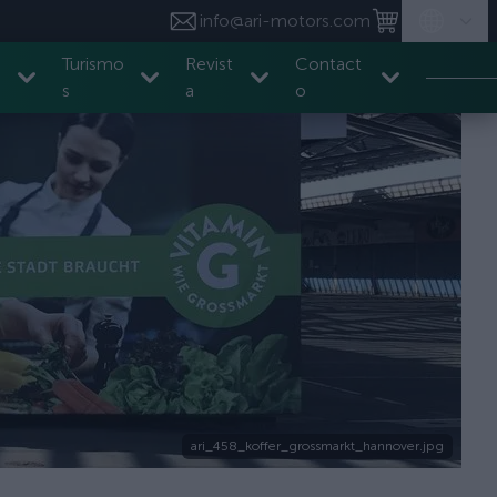
info@ari-motors.com
Turismo
Revist
Contact
s
a
o
ari_458_koffer_grossmarkt_hannover.jpg