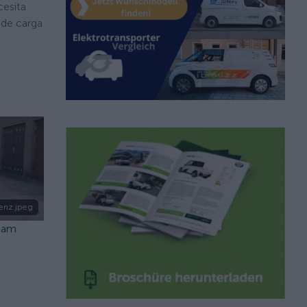
cesita
 de carga
enz.jpeg
sdam