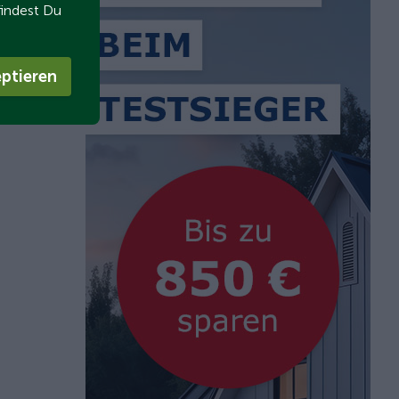
findest Du
ptieren