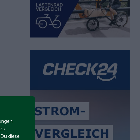
zungen
 zu
t Du diese