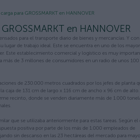
de carga para GROSSMARKT en HANNOVER
para GROSSMARKT en HANNOVER
sados para el transporte diario de bienes y mercancías. Y con
u lugar de trabajo ideal. Este se encuentra en uno de los mayo
Este establecimiento comercial y logístico es muy important
 a más de 3 millones de consumidores en un radio de unos 100
talaciones de 230.000 metros cuadrados por los jefes de planta 
n la caja de 131 cm de largo x 116 cm de ancho x 96 cm de alto.
enorme recinto, donde se venden diariamente más de 1.000 tonel
nales.
lar que se utilizaba anteriormente para estas tareas. Según el 
espuesta positiva por parte de los más de 1.000 empleados de
jando sin descanso en las 23 hectáreas del mercado para mayor