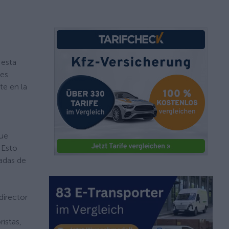
 esta
res
e en la
que
 Esto
adas de
director
istas,