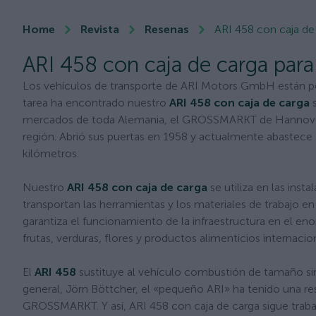
Home
Revista
Resenas
ARI 458 con caja 
ARI 458 con caja de carga 
Los vehículos de transporte de ARI Motors GmbH están pen
tarea ha encontrado nuestro
ARI 458 con caja de carga
s
mercados de toda Alemania, el GROSSMARKT de Hannover. 
región. Abrió sus puertas en 1958 y actualmente abastece
kilómetros.
Nuestro
ARI 458 con caja de carga
se utiliza en las ins
transportan las herramientas y los materiales de trabajo e
garantiza el funcionamiento de la infraestructura en el 
frutas, verduras, flores y productos alimenticios internacio
El
ARI 458
sustituye al vehículo combustión de tamaño simi
general, Jörn Böttcher, el «pequeño ARI» ha tenido una r
GROSSMARKT. Y así, ARI 458 con caja de carga sigue traba