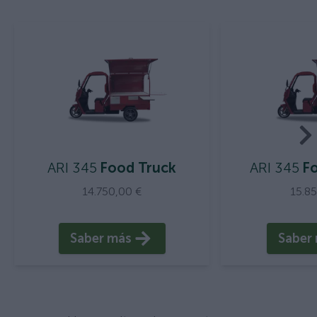
ARI 345
Food Truck
ARI 345
Fo
14.750,00 €
15.8
Saber más
Saber