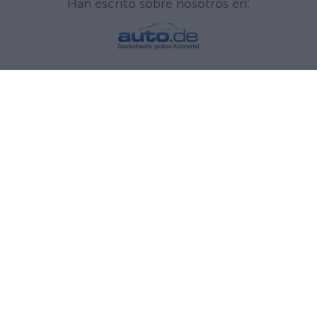
Han escrito sobre nosotros en:
Vehículo comercial eléctrico ligero
ARI 458 caja de carga
ARI 458 refrigerador
ARI 458 food truck
ARI 458 vehículo para mercados
ARI 458 camioneta