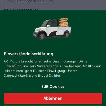
km cuestan menos de 1 Euro.
PLAN MOVES III
Los vehículos eléctricos de ARI Motors están
subvencionados en varios países, entre el que se
encuentra España con su nuevo Plan MOVES III.
Puede
echarle un vistazo a todas las ayudas disponibles
.
Einverständniserklärung
ARI Motors braucht für einzelne Datennutzungen Deine
Einwilligung, um Dein Nutzererlebnis zu verbessern. Mit Klick auf
„Akzeptieren“ gibst Du diese Einwilligung. Unsere
Disponible en 3 tamaños
Datenschutzerklärung findest Du
hier.
80 km/h
Edit Cookies
Ablehnen
ARI Motors ofrece la camioneta ARI 458, un vehículo