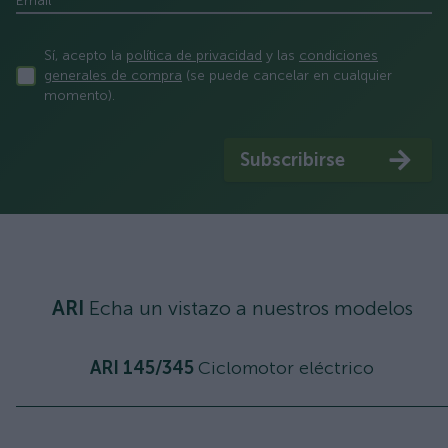
Email
Sí, acepto la
política de privacidad
y las
condiciones
generales de compra
(se puede cancelar en cualquier
momento).
Subscribirse
ARI
Echa un vistazo a nuestros modelos
ARI 145/345
Ciclomotor eléctrico