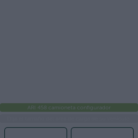
ARI 458 camioneta configurador
Elija el tamaño del área de carga de su vehículo: