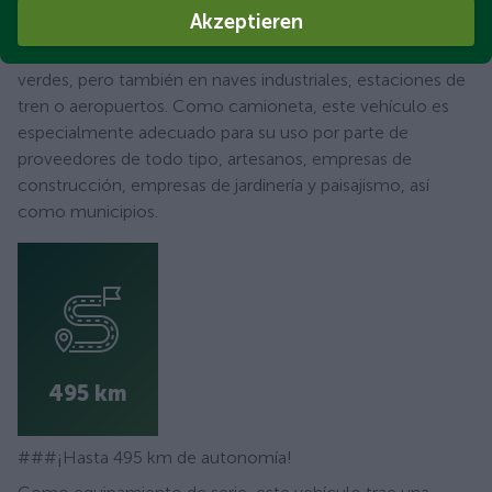
comercial eléctrico de bajo coste con una velocidad
Akzeptieren
máxima de 80 km/h. Los vehículos han sido diseñados
para su uso en el centro de las ciudades, parques y zonas
verdes, pero también en naves industriales, estaciones de
tren o aeropuertos. Como camioneta, este vehículo es
especialmente adecuado para su uso por parte de
proveedores de todo tipo, artesanos, empresas de
construcción, empresas de jardinería y paisajismo, así
como municipios.
495 km
###¡Hasta 495 km de autonomía!