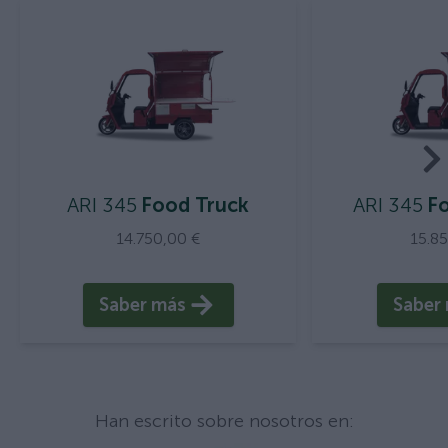
ARI 345
Food Truck
ARI 345
Fo
14.750,00 €
15.8
Saber más
Saber
Han escrito sobre nosotros en: