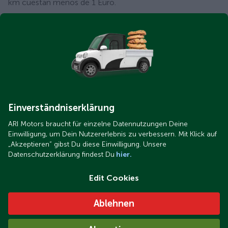
km cuestan menos de 1 Euro.
PLAN MOVES III
Los vehículos eléctricos de ARI Motors están
subvencionados en varios países, entre el que se
encuentra España con su nuevo Plan MOVES III.
Puede
echarle un vistazo a todas las ayudas disponibles
.
Einverständniserklärung
ARI Motors braucht für einzelne Datennutzungen Deine
Einwilligung, um Dein Nutzererlebnis zu verbessern. Mit Klick auf
„Akzeptieren“ gibst Du diese Einwilligung. Unsere
Datenschutzerklärung findest Du
hier.
Disponible en 3 tamaños
Edit Cookies
80 km/h
Ablehnen
ARI Motors ofrece la camioneta ARI 458, un vehículo