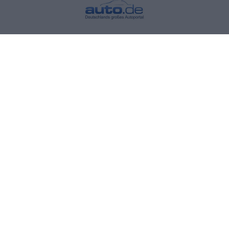
Vehículo comercial eléctrico ligero
ARI 458 caja de carga
ARI 458 refrigerador
ARI 458 food truck
ARI 458 vehículo para mercados
ARI 458 camioneta
ARI 458 con lona