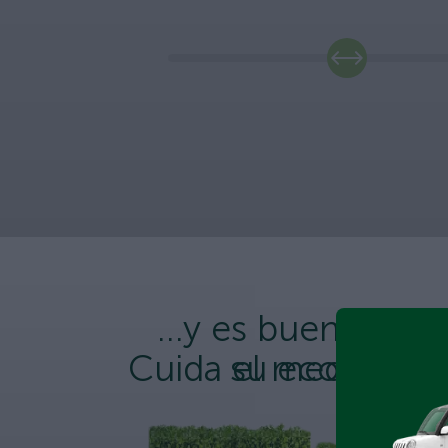
...y es bueno para
Cuida el medio am
su economía