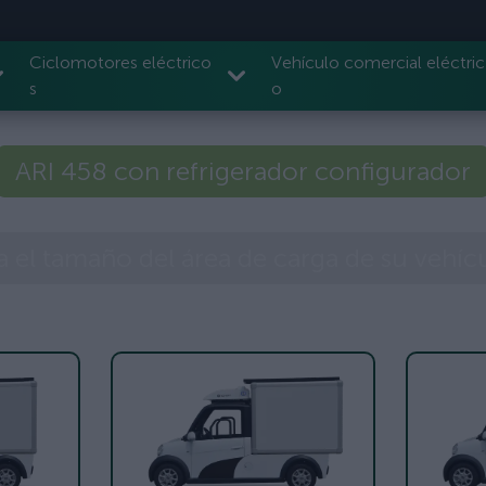
Ciclomotores eléctrico
Vehículo comercial eléctric
s
o
ARI 458 con refrigerador configurador
ja el tamaño del área de carga de su vehíc