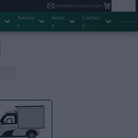
info@ari-motors.com
Turismo
Revist
Contact
s
a
o
ulo: