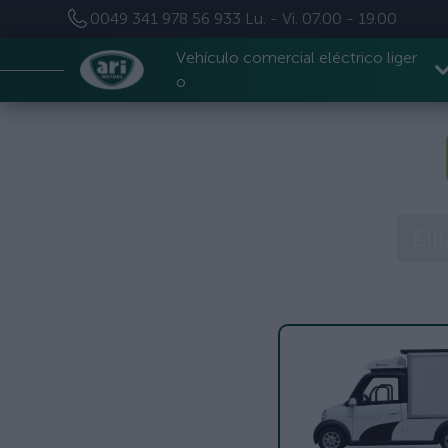
0049 341 978 56 933
Lu. - Vi. 07.00 - 19.00
Vehículo comercial eléctrico liger
o
Eli