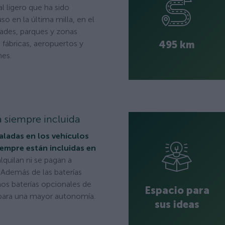
l ligero que ha sido
so en la última milla, en el
dades, parques y zonas
495 km
fábricas, aeropuertos y
nes.
á siempre incluida
taladas en los vehículos
empre están incluidas en
alquilan ni se pagan a
 Además de las baterías
os baterías opcionales de
Espacio para
 para una mayor autonomía.
sus ideas