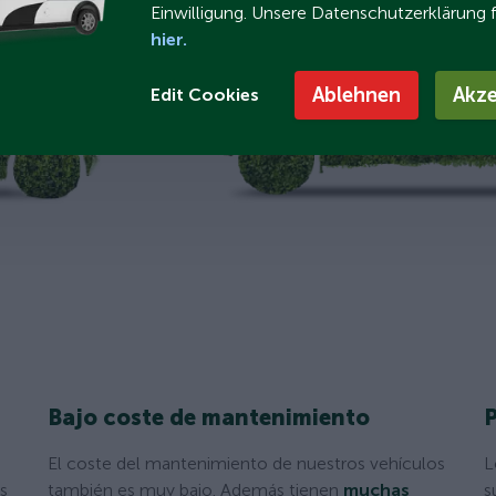
Einwilligung. Unsere Datenschutzerklärung 
hier.
Ablehnen
Akze
Edit Cookies
Bajo coste de mantenimiento
El coste del mantenimiento de nuestros vehículos
L
s
también es muy bajo. Además tienen
muchas
s