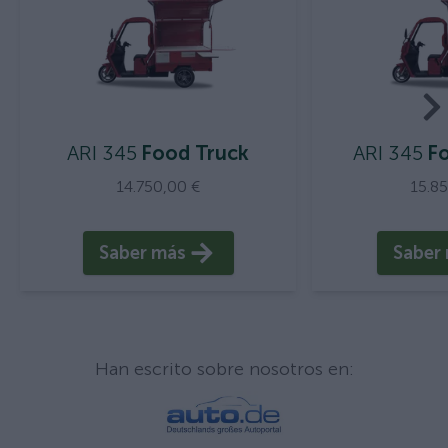
ARI 345
Food Truck
ARI 345
Fo
14.750,00 €
15.8
Saber más
Saber
Han escrito sobre nosotros en: