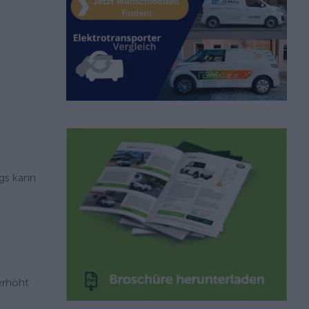
ugs kann
erhöht