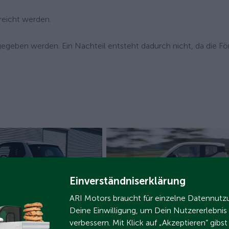
reicht werden.
gegeben werden. Ein Nachteil entsteht dadurch nicht, da die F
Einverständniserklärung
AI
ARI Motors braucht für einzelne Datennut
Deine Einwilligung, um Dein Nutzererlebnis
oster 2025:
E-Auto-Förderung 2026: Bis zu 6
verbessern. Mit Klick auf „Akzeptieren“ gibs
bung gilt auch für
Prämie für ARI Poly & ARI Bruni s