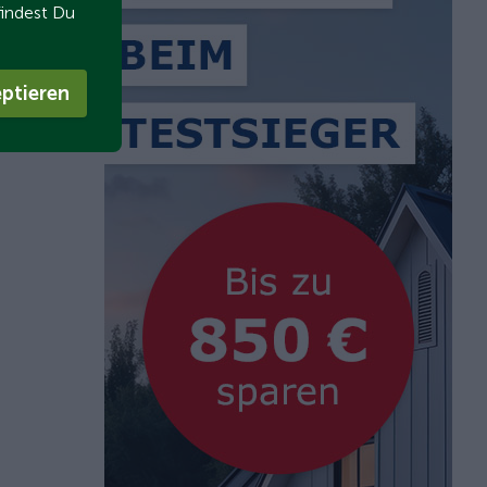
findest Du
ptieren