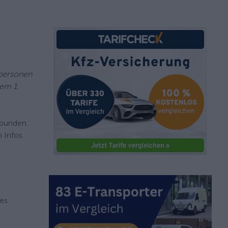
tpersonen
em 1.
ebunden.
n Infos
nes