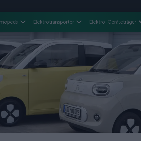
nmopeds
Elektrotransporter
Elektro-Geräteträger