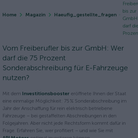
Freiber
bis zur
Home
Magazin
Haeufig_gestellte_fragen
GmbH:
darf di
Prozent
Vom Freiberufler bis zur GmbH: Wer
darf die 75 Prozent
Sonderabschreibung für E-Fahrzeuge
nutzen?
Mit dem
Investitionsbooster
eröffnete Ihnen der Staat
eine einmalige Möglichkeit: 75 % Sonderabschreibung im
Jahr der Anschaffung für rein elektrisch betriebene
Fahrzeuge – bei gestaffelten Abschreibungen in den
Folgejahren. Aber nicht jede Rechtsform kommt dafür in
Frage. Erfahren Sie, wer profitiert – und wie Sie mit
ARI Motors
optimal investieren können.