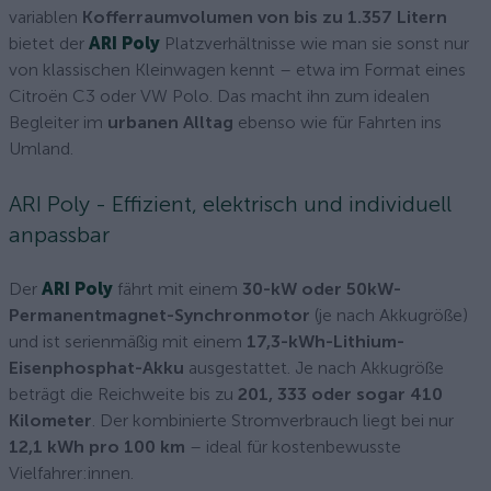
variablen
Kofferraumvolumen von bis zu 1.357 Litern
bietet der
ARI Poly
Platzverhältnisse wie man sie sonst nur
von klassischen Kleinwagen kennt – etwa im Format eines
Citroën C3 oder VW Polo. Das macht ihn zum idealen
Begleiter im
urbanen Alltag
ebenso wie für Fahrten ins
Umland.
ARI Poly - Effizient, elektrisch und individuell
anpassbar
Der
ARI Poly
fährt mit einem
30-kW oder 50kW-
Permanentmagnet-Synchronmotor
(je nach Akkugröße)
und ist serienmäßig mit einem
17,3-kWh-Lithium-
Eisenphosphat-Akku
ausgestattet. Je nach Akkugröße
beträgt die Reichweite bis zu
201, 333 oder sogar 410
Kilometer
. Der kombinierte Stromverbrauch liegt bei nur
12,1 kWh pro 100 km
– ideal für kostenbewusste
Vielfahrer:innen.