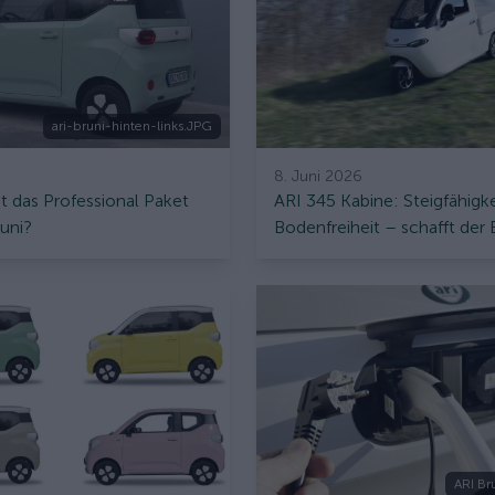
ari-bruni-hinten-links.JPG
8. Juni 2026
 das Professional Paket
ARI 345 Kabine: Steigfähigk
uni?
Bodenfreiheit – schafft der 
Transporter jeden Berg?
ARI Br