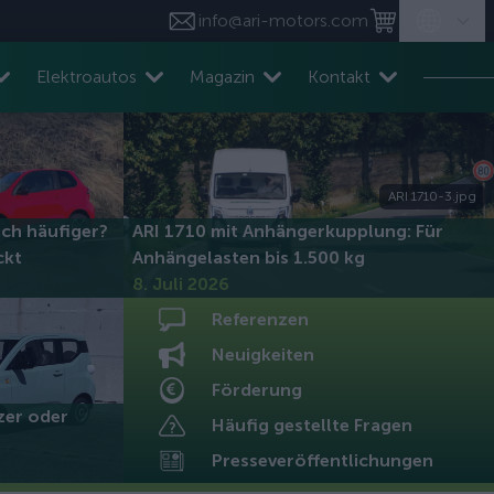
info@ari-motors.com
Elektroautos
Magazin
Kontakt
ARI 1710-3.jpg
ich häufiger?
ARI 1710 mit Anhängerkupplung: Für
ckt
Anhängelasten bis 1.500 kg
8. Juli 2026
Referenzen
Neuigkeiten
Förderung
tzer oder
Häufig gestellte Fragen
Presseveröffentlichungen