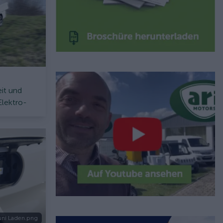
eit und
Elektro-
uni Laden.png