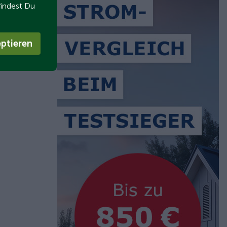
findest Du
ptieren