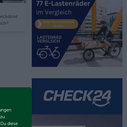
steckdose
lich?
zungen
 zu
t Du diese