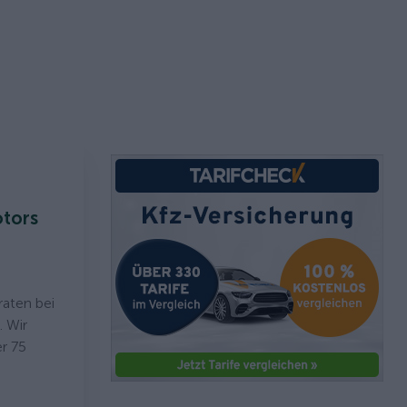
otors
aten bei
. Wir
r 75