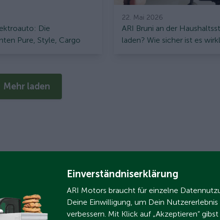
22. Mai 2026
lektroauto: Die
ARI Bruni an der Haushalts
nten Pure, Style, Cargo
laden? Wie sicher ist es wirk
t im Überblick
Mehr laden
Einverständniserklärung
ARI Motors braucht für einzelne Datennut
Deine Einwilligung, um Dein Nutzererlebnis
verbessern. Mit Klick auf „Akzeptieren“ gibs