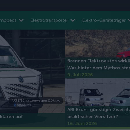
nmopeds
Elektrotransporter
Elektro-Geräteträger
Brennen Elektroautos wirkl
Was hinter dem Mythos ste
9. Juli 2026
ARI 1710 Kastenwagen (10).jpg
ARI Bruni: günstiger Zweisi
klären auf
praktischer Viersitzer?
16. Juni 2026