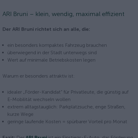
ARI Bruni – klein, wendig, maximal effizient
Der ARI Bruni richtet sich an alle, die:
ein besonders kompaktes Fahrzeug brauchen
überwiegend in der Stadt unterwegs sind
Wert auf minimale Betriebskosten legen
Warum er besonders attraktiv ist:
idealer „Förder-Kandidat“ für Privatleute, die günstig auf
E-Mobilität wechseln wollen
extrem alltagstauglich: Parkplatzsuche, enge Straßen,
kurze Wege
geringe laufende Kosten = spürbarer Vorteil pro Monat
Fazit:
Der
ARI Bruni
ist ein Einstiegs-E-Auto, das Förderung