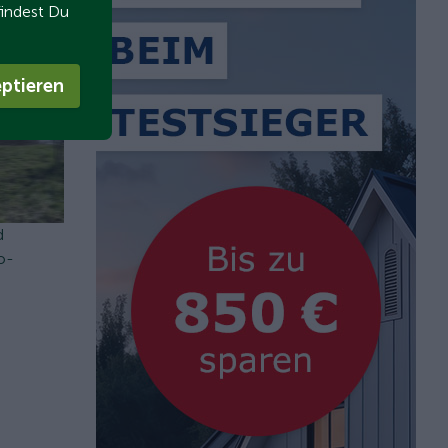
findest Du
ptieren
d
o-