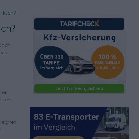
rklich?
ich?
 Doch
das
ner
n sehr
 eignet
n