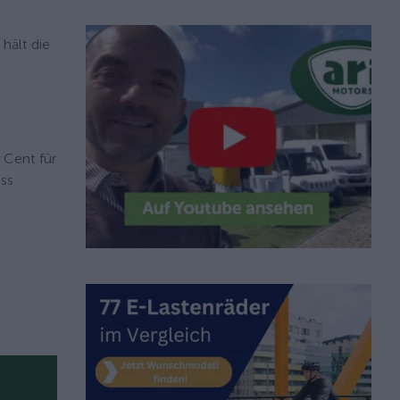
hält die
 Cent für
ass