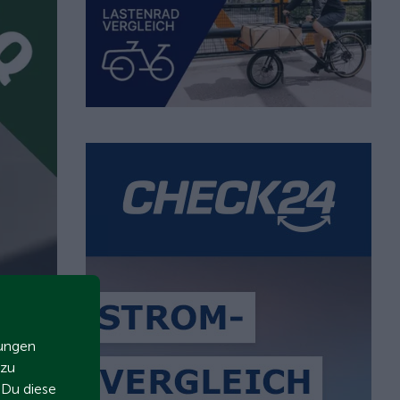
zungen
 zu
t Du diese