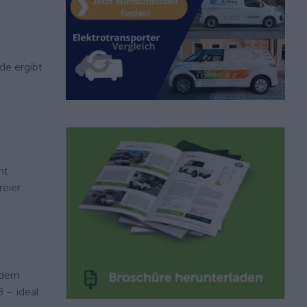
de ergibt
nt
reier
ndern
 – ideal