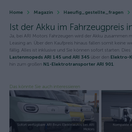
Home
Magazin
Haeufig_gestellte_fragen
Ist der Akku im Fahrzeugpreis i
Ja, bei ARI Motors Fahrzeugen wird der Akku zusammen mi
Leasing an. Über den Kaufpreis hinaus fallen somit keine
fällig. Alles ist inklusive und Sie können sofort starten. D
Lastenmopeds ARI 145 und ARI 345
über den
Elektro-K
hin zum großen
N1-Elektrotransporter ARI 901
.
Das könnte Sie auch interessieren
Sofort verfügbare ARI Bruni Elektroautos bei ARI
Kompakte e
Motors