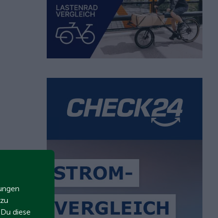
zungen
 zu
t Du diese