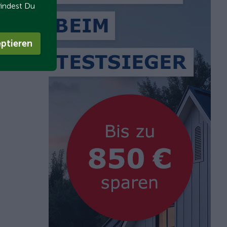
findest Du
ptieren