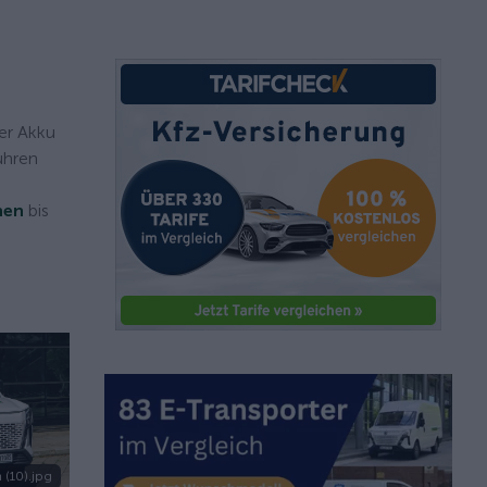
er Akku
ühren
nen
bis
 (10).jpg