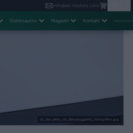
info@ari-motors.com
Elektroautos
Magazin
Kontakt
ist_der_akku_im_fahrzeugpreis_inbegriffen.jpg