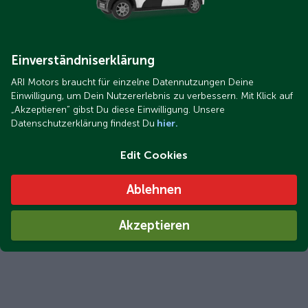
Einverständniserklärung
ARI Motors braucht für einzelne Datennutzungen Deine
Einwilligung, um Dein Nutzererlebnis zu verbessern. Mit Klick auf
„Akzeptieren“ gibst Du diese Einwilligung. Unsere
Datenschutzerklärung findest Du
hier.
Screenshot 2022-12-23 115438-Focus-ARI 901 Fahrbericht.png
Edit Cookies
Focus testet Fahrverhalten des kompakten ARI 901
Kastenwagen
Ablehnen
Akzeptieren