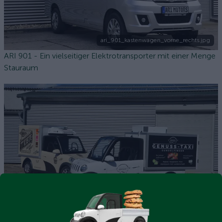
ari_901_kastenwagen_vorne_rechts.jpg
ARI 901 - Ein vielseitiger Elektrotransporter mit einer Menge
Stauraum
458 Kühlfahrzeuge (7).JPG
ARI Motors Kühltransporter für Catering- und Lieferdienste:
Alle Fahrzeuge auf einen Blick!