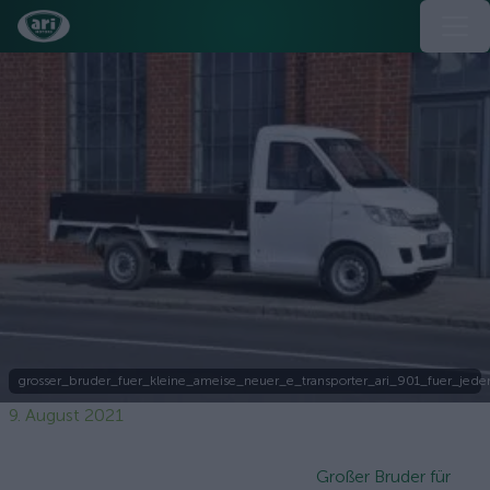
grosser_bruder_fuer_kleine_ameise_neuer_e_transporter_ari_901_fuer_jede
9. August 2021
Großer Bruder für