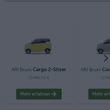
ARI Bruni
Cargo 2-Sitzer
ARI Bruni
Com
13.490,00 €
13.9
Mehr erfahren
Mehr er