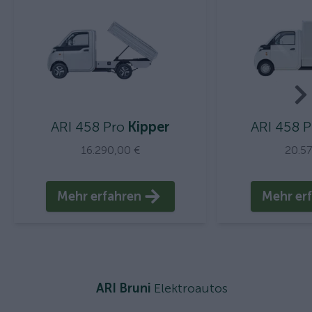
ARI 458 Pro
Kipper
ARI 458 P
16.290,00 €
20.5
Mehr erfahren
Mehr er
ARI Bruni
Elektroautos