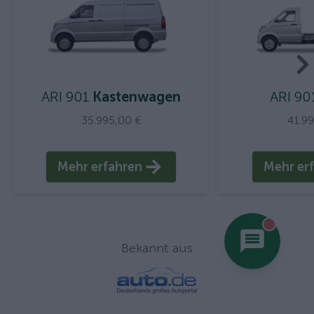
ARI 901
Kastenwagen
ARI 90
35.995,00 €
41.9
Mehr erfahren
Mehr er
You hav
Bekannt aus