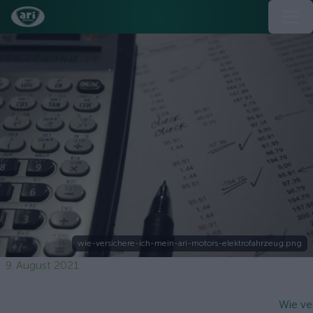
wie-versichere-ich-mein-ari-motors-elektrofahrzeug.png
9. August 2021
Wie ve