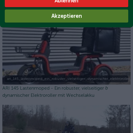
Ablehnen
ARI 345 Lastentrike - Vielseitig einsetzbarer
Elektrotransporter mit Pritsche oder Kofferaufbau
Akzeptieren
ari_145_lastenmoped_ein_robuster_vielseitiger_dynamischer_elektroroller
ARI 145 Lastenmoped - Ein robuster, vielseitiger &
dynamischer Elektroroller mit Wechselakku