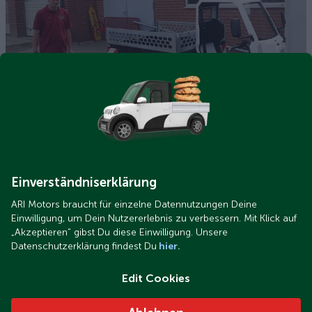
samtgemeinde-fuerstenau.jpeg
ARI 345 Pritsche mit Laubgitter im Bürgerpark-Einsatz in der
Samtgemeinde Fürstenau
Einverständniserklärung
ARI Motors braucht für einzelne Datennutzungen Deine
Einwilligung, um Dein Nutzererlebnis zu verbessern. Mit Klick auf
„Akzeptieren“ gibst Du diese Einwilligung. Unsere
Datenschutzerklärung findest Du
hier.
Edit Cookies
ari_345_pritsche_vorne_links.jpg