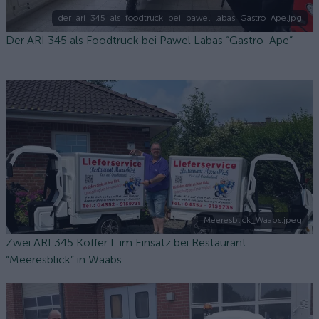
der_ari_345_als_foodtruck_bei_pawel_labas_Gastro_Ape.jpg
Der ARI 345 als Foodtruck bei Pawel Labas “Gastro-Ape”
Meeresblick_Waabs.jpeg
Zwei ARI 345 Koffer L im Einsatz bei Restaurant
“Meeresblick” in Waabs