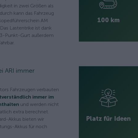
gkeit in zwei Größen als
adurch kann das Fahrzeug
100 km
Mopedführerschein AM
Das Lastentrike ist dank
 3-Punkt-Gurt außerdem
ahrbar.
bei ARI immer
otors Fahrzeugen verbauten
tverständlich immer im
nthalten
und werden nicht
tlich extra berechnet.
Platz für Ideen
rd-Akkus bieten wir
stungs-Akkus für noch