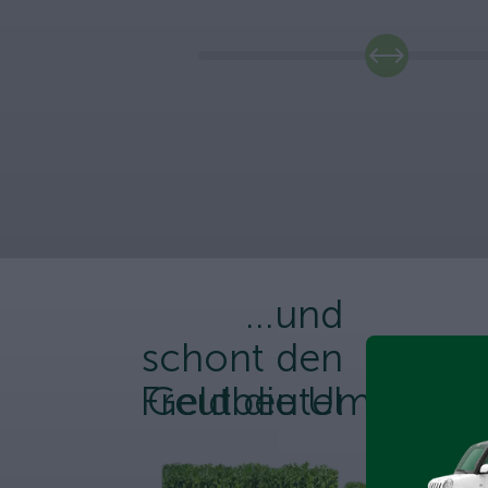
...und
schont den
Freut die Umwelt
Geldbeutel