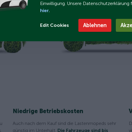
Einwilligung. Unsere Datenschutzerklärung 
hier.
Ablehnen
Akze
Edit Cookies
Niedrige Betriebskosten
V
u
Auch nach dem Kauf sind die Lastenmopeds sehr
D
.
günstig im Unterhalt.
Die Fahrzeuge sind bis
v