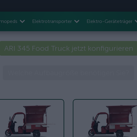
nmopeds
Elektrotransporter
Elektro-Geräteträger
ARI 345 Food Truck jetzt konfigurieren
Welche Aufbaugröße benötigen Sie?