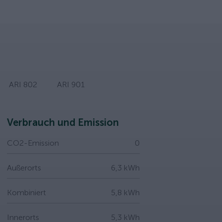
ARI 802
ARI 901
Verbrauch und Emission
CO2-Emission
0
Außerorts
6,3 kWh
Kombiniert
5,8 kWh
Innerorts
5,3 kWh