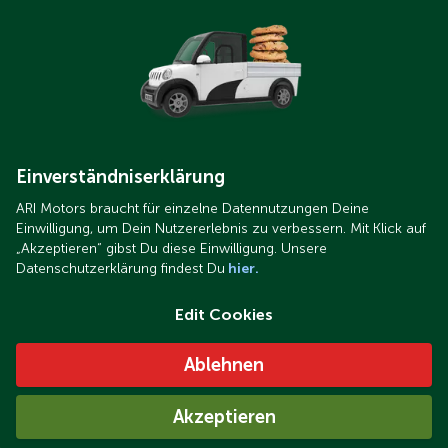
Kompakte elektrische Nutzfahrzeuge von ARI Motors
Der Bestand an günstigen gebrauchten Elektrofahrzeugen
nimmt weiter ab
Einverständniserklärung
ARI Motors braucht für einzelne Datennutzungen Deine
Einwilligung, um Dein Nutzererlebnis zu verbessern. Mit Klick auf
„Akzeptieren“ gibst Du diese Einwilligung. Unsere
Datenschutzerklärung findest Du
hier.
Edit Cookies
Ablehnen
ARI 1710 Kastenwagen (10).jpg
Warum sind die Leasingpreise bei ARI Motors höher? Wir
Akzeptieren
klären auf