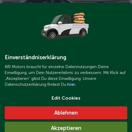
ARI Poly Elektroauto-29.jpg
E-Auto Förderung 2026: Welche Fahrzeuge sind förderfähig
und welche nicht?
Einverständniserklärung
ARI Motors braucht für einzelne Datennutzungen Deine
Einwilligung, um Dein Nutzererlebnis zu verbessern. Mit Klick auf
„Akzeptieren“ gibst Du diese Einwilligung. Unsere
Datenschutzerklärung findest Du
hier.
Edit Cookies
Ablehnen
ARI Poly Elektroauto-164.jpg
Akzeptieren
E-Auto-Förderung 2026: Antrag, Leasing, Fristen &