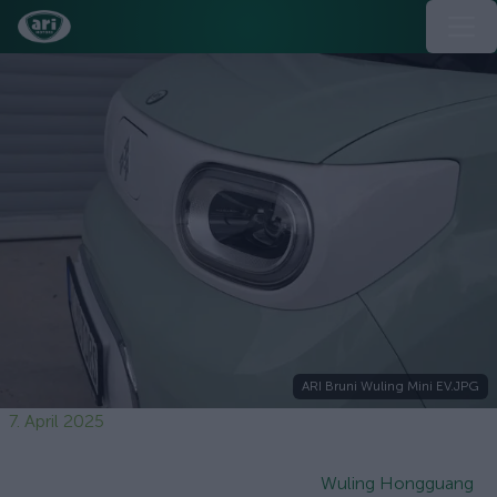
ARI Bruni Wuling Mini EV.JPG
7. April 2025
Wuling Hongguang