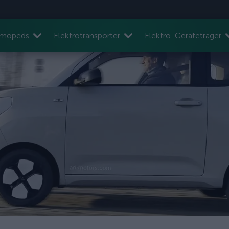
nmopeds
Elektrotransporter
Elektro-Geräteträger