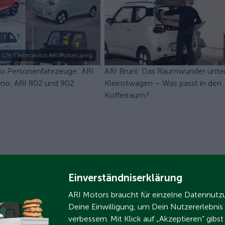
L7e Elektroautos ARI Motors.jpeg
to Personenfahrzeuge: ARI
ARI Bruni: Das Raumwunder unte
eno, ARI 802 und 902
Kleinstwagen – Was passt in den
Kofferraum?
Einverständniserklärung
ARI Motors braucht für einzelne Datennut
Deine Einwilligung, um Dein Nutzererlebnis
verbessern. Mit Klick auf „Akzeptieren“ gibs