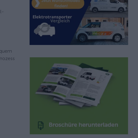
l-
bequem
Prozess
n