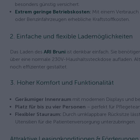
besonders günstig versichert.
Extrem geringe Betriebskosten
:
Mit einem Verbrauch v
oder Benzinfahrzeugen erhebliche Kraftstoffkosten.
2. Einfache und flexible Lademöglichkeiten
Das Laden des
ARI Bruni
ist denkbar einfach. Sie benötig
über eine normale 230V-Haushaltssteckdose aufladen. Alte
noch effizienter gestaltet.
3. Hoher Komfort und Funktionalität
Geräumiger Innenraum
mit modernen Displays und b
Platz für bis zu vier Personen
– perfekt für Pflegeteam
Flexibler Stauraum:
Durch umklappbare Rücksitze lässt 
Utensilien für die Patientenversorgung unterzubringen.
Attraktive Leasingkonditionen & Förderungen