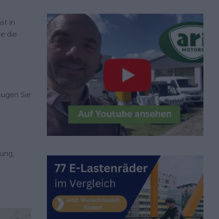
st in
e die
eugen Sie
rung,