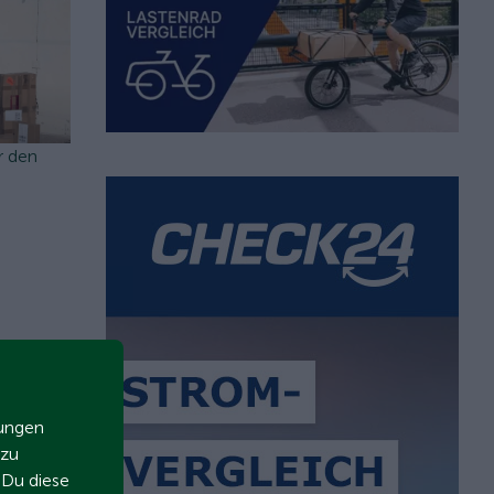
r den
zungen
 zu
t Du diese