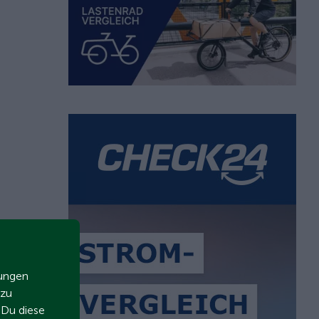
zungen
 zu
t Du diese