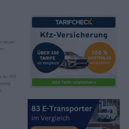
en neuen
en-
s zu 265
seitig
e