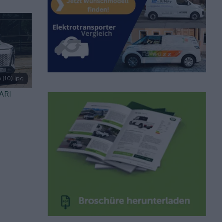
 (10).jpg
 ARI