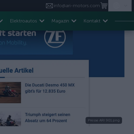
info@ari-motors.com
Elektroautos
Magazin
Kontakt
Presse ARI 901.png