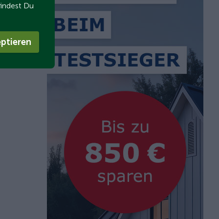
findest Du
ptieren