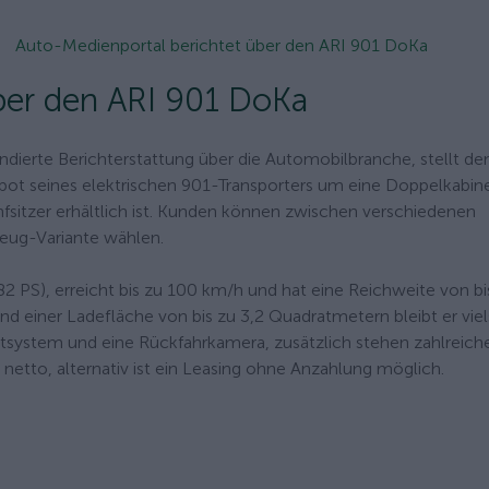
Auto-Medienportal berichtet über den ARI 901 DoKa
ber den ARI 901 DoKa
dierte Berichterstattung über die Automobilbranche, stellt d
bot seines elektrischen 901-Transporters um eine Doppelkabin
ünfsitzer erhältlich ist. Kunden können zwischen verschiedenen
zeug-Variante wählen.
2 PS), erreicht bis zu 100 km/h und hat eine Reichweite von bi
nd einer Ladefläche von bis zu 3,2 Quadratmetern bleibt er viel
ntsystem und eine Rückfahrkamera, zusätzlich stehen zahlreich
 netto, alternativ ist ein Leasing ohne Anzahlung möglich.