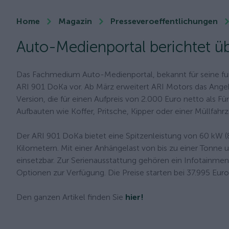
Home
Magazin
Presseveroeffentlichungen
Auto-Medienportal berichtet ü
Das Fachmedium Auto-Medienportal, bekannt für seine fun
ARI 901 DoKa vor. Ab März erweitert ARI Motors das Ange
Version, die für einen Aufpreis von 2.000 Euro netto als F
Aufbauten wie Koffer, Pritsche, Kipper oder einer Müllfahr
Der ARI 901 DoKa bietet eine Spitzenleistung von 60 kW (8
Kilometern. Mit einer Anhängelast von bis zu einer Tonne u
einsetzbar. Zur Serienausstattung gehören ein Infotainme
Optionen zur Verfügung. Die Preise starten bei 37.995 Euro
Den ganzen Artikel finden Sie
hier!