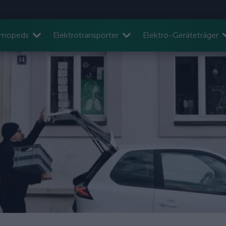
nmopeds
Elektrotransporter
Elektro-Geräteträger