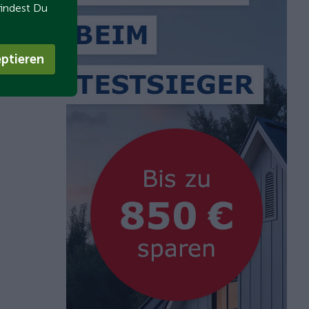
findest Du
ptieren