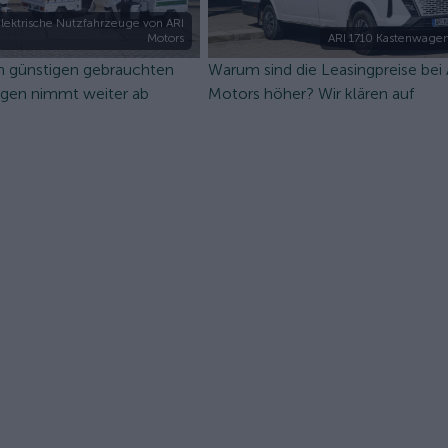
lektrische Nutzfahrzeuge von ARI
Motors
ARI 1710 Kastenwagen
n günstigen gebrauchten
Warum sind die Leasingpreise bei
ugen nimmt weiter ab
Motors höher? Wir klären auf