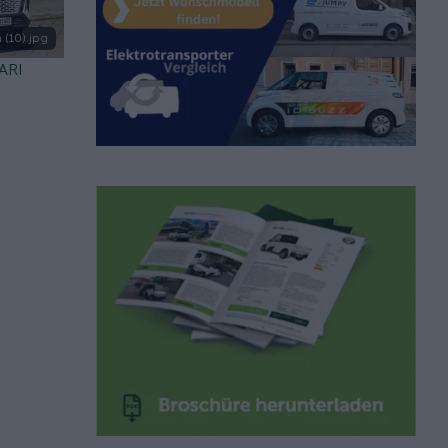
 (10).jpg
 ARI