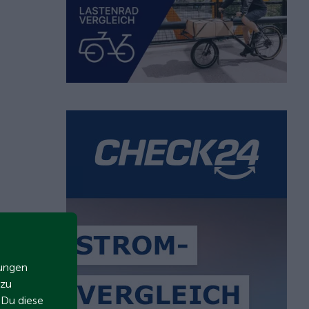
zungen
 zu
t Du diese