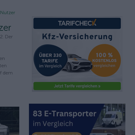
 Nutzer
zer
2. Der
ren
ten
uf dem