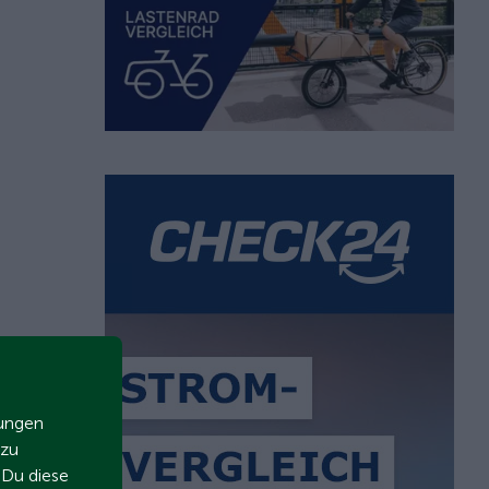
zungen
 zu
t Du diese