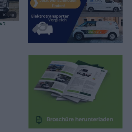
 (10).jpg
 ARI