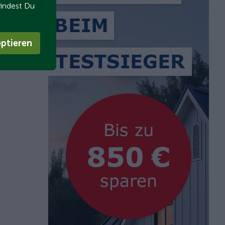
findest Du
ptieren