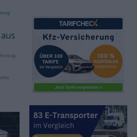
rzeug
 aus
ahrzeug
uelle