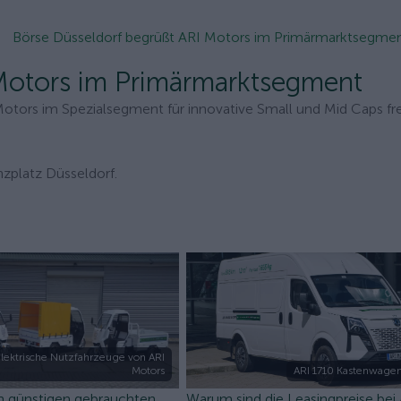
Börse Düsseldorf begrüßt ARI Motors im Primärmarktsegme
 Motors im Primärmarktsegment
Motors im Spezialsegment für innovative Small und Mid Caps fr
zplatz Düsseldorf.
lektrische Nutzfahrzeuge von ARI
Motors
ARI 1710 Kastenwagen
n günstigen gebrauchten
Warum sind die Leasingpreise bei