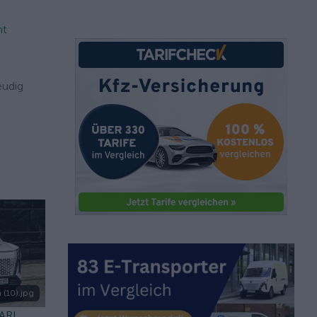
nt
eudig
 (10).jpg
 ARI