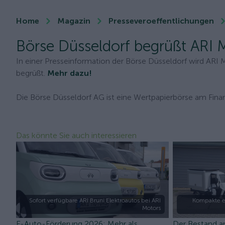
Home
Magazin
Presseveroeffentlichungen
Börse Düsseldorf begrüßt ARI
In einer Presseinformation der Börse Düsseldorf wird ARI 
begrüßt.
Mehr dazu!
Die Börse Düsseldorf AG ist eine Wertpapierbörse am Finan
Das könnte Sie auch interessieren
Sofort verfügbare ARI Bruni Elektroautos bei ARI
Kompakte e
Motors
E-Auto-Förderung 2026: Mehr als
Der Bestand a