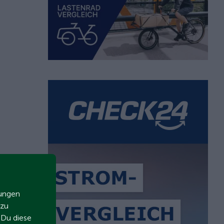
zungen
 zu
t Du diese