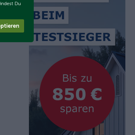
findest Du
ptieren