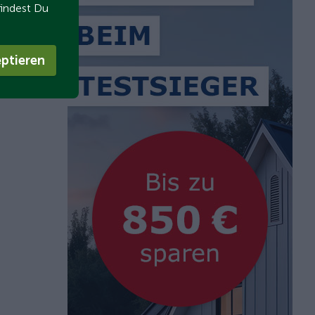
findest Du
ptieren