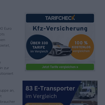
000 Euro
ots
aben
ietet,
e
in zur
tioniert
ruppe an,
t
rbraucher