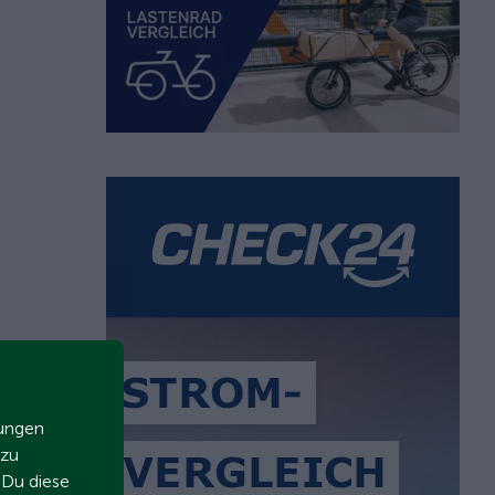
zungen
 zu
t Du diese