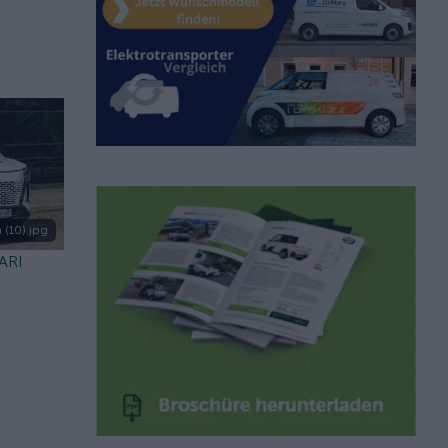
 (10).jpg
 ARI