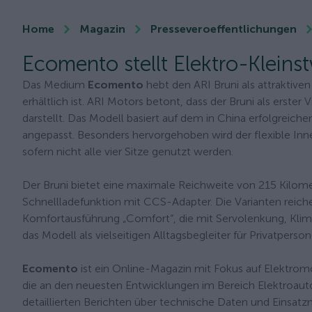
Home
Magazin
Presseveroeffentlichungen
Ecomento stellt Elektro-Kleins
Das Medium
Ecomento
hebt den ARI Bruni als attraktiven
erhältlich ist. ARI Motors betont, dass der Bruni als erster
darstellt. Das Modell basiert auf dem in China erfolgreic
angepasst. Besonders hervorgehoben wird der flexible Inn
sofern nicht alle vier Sitze genutzt werden.
Der Bruni bietet eine maximale Reichweite von 215 Kilome
Schnellladefunktion mit CCS-Adapter. Die Varianten reiche
Komfortausführung „Comfort“, die mit Servolenkung, Klima
das Modell als vielseitigen Alltagsbegleiter für Privatper
Ecomento
ist ein Online-Magazin mit Fokus auf Elektromo
die an den neuesten Entwicklungen im Bereich Elektroautos,
detaillierten Berichten über technische Daten und Einsat