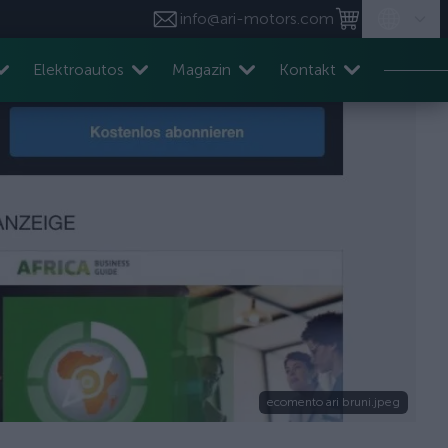
info@ari-motors.com
Elektroautos
Magazin
Kontakt
ecomento ari bruni.jpeg