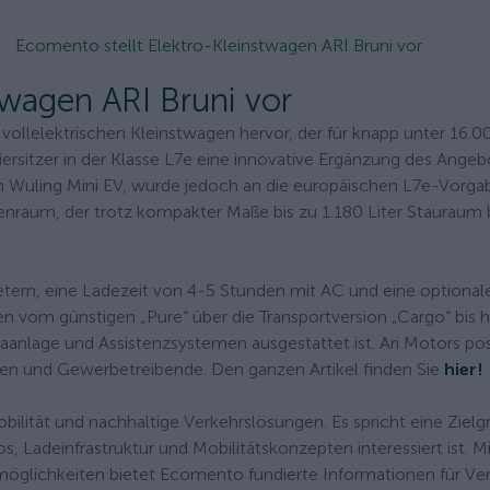
Ecomento stellt Elektro-Kleinstwagen ARI Bruni vor
twagen ARI Bruni vor
 vollelektrischen Kleinstwagen hervor, der für knapp unter 16.
 Viersitzer in der Klasse L7e eine innovative Ergänzung des Angeb
hen Wuling Mini EV, wurde jedoch an die europäischen L7e-Vorg
enraum, der trotz kompakter Maße bis zu 1.180 Liter Stauraum b
tern, eine Ladezeit von 4-5 Stunden mit AC und eine optional
n vom günstigen „Pure“ über die Transportversion „Cargo“ bis h
anlage und Assistenzsystemen ausgestattet ist. Ari Motors posi
sonen und Gewerbetreibende. Den ganzen Artikel finden Sie
hier!
bilität und nachhaltige Verkehrslösungen. Es spricht eine Zielg
 Ladeinfrastruktur und Mobilitätskonzepten interessiert ist. Mi
zmöglichkeiten bietet Ecomento fundierte Informationen für Ve