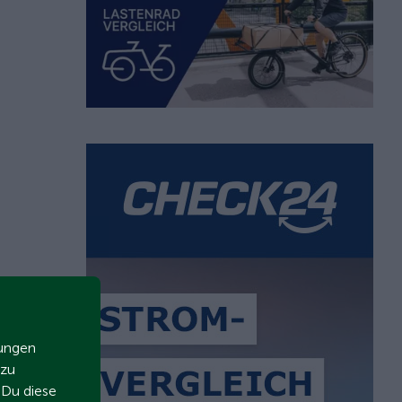
zungen
 zu
t Du diese