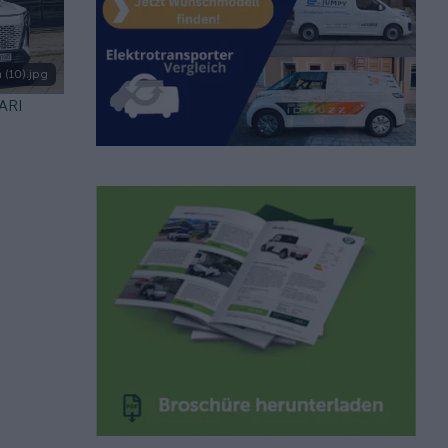
 (10).jpg
 ARI