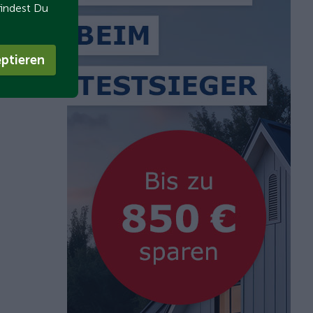
findest Du
ptieren