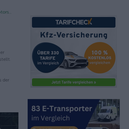
ors...
s
ner
tellt.
s der