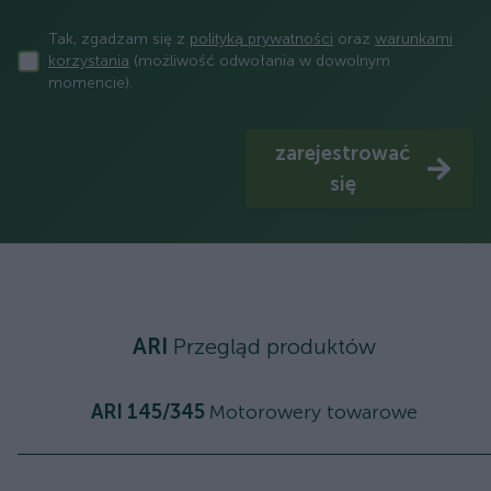
Tak, zgadzam się z
polityką prywatności
oraz
warunkami
korzystania
(możliwość odwołania w dowolnym
momencie).
zarejestrować
się
ARI
Przegląd produktów
ARI 145/345
Motorowery towarowe