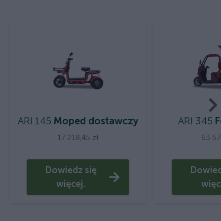
ARI 145
Moped dostawczy
ARI 345
F
17 218,45 zł
63 57
Dowiedz się
Dowied
więcej.
więc