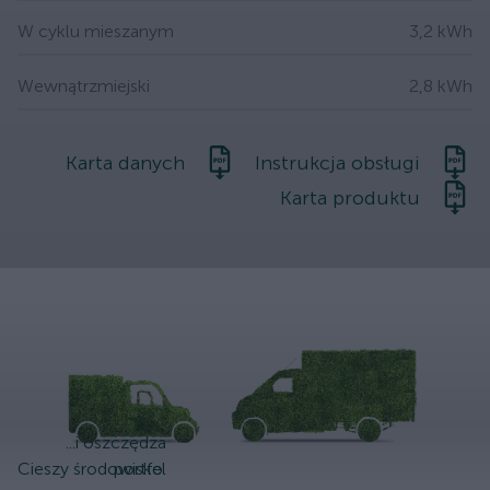
W cyklu mieszanym
3,2 kWh
Wewnątrzmiejski
2,8 kWh
Karta danych
Instrukcja obsługi
Karta produktu
...i oszczędza
Cieszy środowisko.
portfel