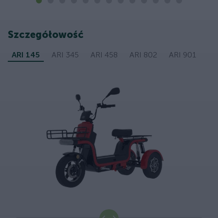
Szczegółowość
ARI 145
ARI 345
ARI 458
ARI 802
ARI 901