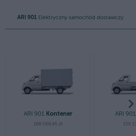
ARI 901
Elektryczny samochód dostawczy
ARI 901
Kontener
ARI 901
168 068,45 zł
155 1