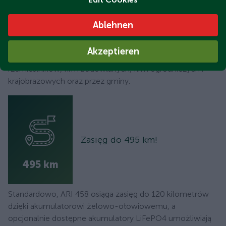
Pojazdy te zostały zaprojektowane do użytku w centrach
miast, parkach, terenach zielonych, a także w halach
Ablehnen
produkcyjnych, dworcach kolejowych i na lotniskach.
Jako kiper, pojazd ten jest szczególnie odpowiedni do
Akzeptieren
zastosowania przez dostawców wszelkiego rodzaju,
rzemieślników, firm budowlanych, firm ogrodniczych i
krajobrazowych oraz przez gminy.
Zasięg do 495 km!
495 km
Standardowo, ARI 458 osiąga zasięg do 120 kilometrów
dzięki akumulatorowi żelowo-ołowiowemu, a
opcjonalnie dostępne akumulatory LiFePO4 umożliwiają