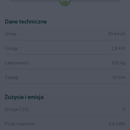
slide
Dane techniczne
Vmax
45 km/h
Usługi
1,6 kW
Ładowność
105 kg
Zasięg
55 km
Zużycie i emisja
Emisja CO2
0
Poza miastem
3,6 kWh