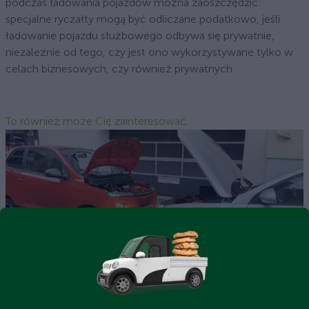
podczas ładowania pojazdów można zaoszczędzić:
specjalne ryczałty mogą być odliczane podatkowo, jeśli
ładowanie pojazdu służbowego odbywa się prywatnie,
niezależnie od tego, czy jest ono wykorzystywane tylko w
celach biznesowych, czy również prywatnych.
To również może Cię zainteresować.
Czy mogę uruchomić silnik spalinowy za pomocą
samochodu elektrycznego?