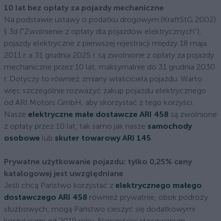
10 lat bez opłaty za pojazdy mechaniczne
Na podstawie ustawy o podatku drogowym (KraftStG 2002)
§ 3d ("Zwolnienie z opłaty dla pojazdów elektrycznych"),
pojazdy elektryczne z pierwszej rejestracji między 18 maja
2011 r. a 31 grudnia 2025 r. są zwolnione z opłaty za pojazdy
mechaniczne przez 10 lat, maksymalnie do 31 grudnia 2030
r. Dotyczy to również zmiany właściciela pojazdu. Warto
więc szczególnie rozważyć zakup pojazdu elektrycznego
od ARI Motors GmbH, aby skorzystać z tego korzyści.
Nasze
elektryczne małe dostawcze ARI 458
są zwolnione
z opłaty przez 10 lat, tak samo jak nasze
samochody
osobowe
lub
skuter towarowy ARI 145
.
Prywatne użytkowanie pojazdu: tylko 0,25% ceny
katalogowej jest uwzględniane
Jeśli chcą Państwo korzystać z
elektrycznego małego
dostawczego ARI 458
również prywatnie, obok podróży
służbowych, mogą Państwo cieszyć się dodatkowymi
korzyściami od 2019 roku. Najczęściej stosowanym