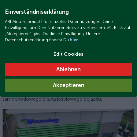
Einverständniserklärung
ARI Motors braucht für einzelne Datennutzungen Deine
Einwilligung, um Dein Nutzererlebnis zu verbessern. Mit Klick auf
„Akzeptieren“ gibst Du diese Einwilligung. Unsere
Datenschutzerklärung findest Du
hier.
Edit Cookies
Ablehnen
Stabile Wartungsumsätze durch nachhaltiges Serviceangebot
Nie bój się elektromobilności: 5 dochodowych pomysłów
Akzeptieren
na osiągnięcie stabilnych przychodów z serwisu
samochodowego przyszłościowego pojazdu.