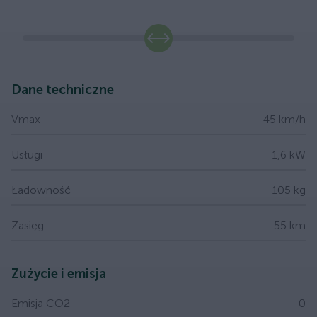
slide
Dane techniczne
Vmax
45 km/h
Usługi
1,6 kW
Ładowność
105 kg
Zasięg
55 km
Zużycie i emisja
Emisja CO2
0