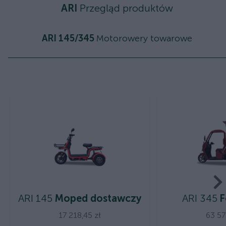
ARI
Przegląd produktów
ARI 145/345
Motorowery towarowe
ARI 145
Moped dostawczy
ARI 345
F
17 218,45 zł
63 57