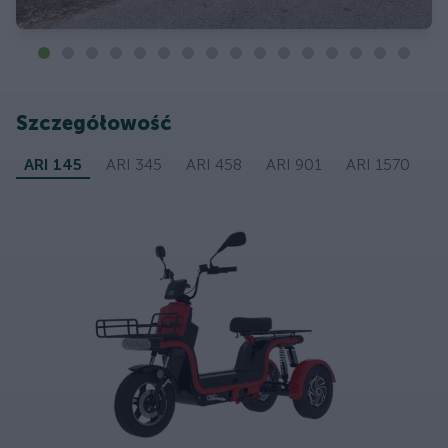
Szczegółowość
ARI 145
ARI 345
ARI 458
ARI 901
ARI 1570