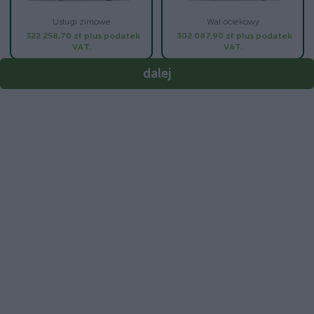
Usługi zimowe
Wał ociekowy
322 258,70 zł
plus podatek
302 087,90 zł
plus podatek
VAT.
VAT.
dalej