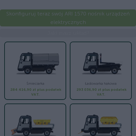
Skonfiguruj teraz swój ARI 1570 nośnik urządzeń
elektrycznych
Jaki masz układ?
Śmieciarka
Ładowarka hakowa
284 416,90 zł
plus podatek
293 036,90 zł
plus podatek
VAT.
VAT.