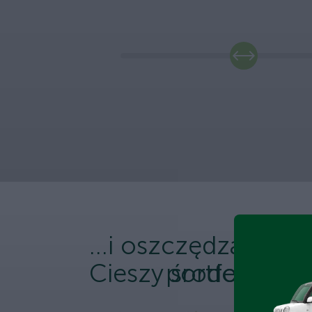
...i oszczędza
Cieszy środowisko.
portfel