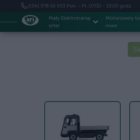
0341 978 56 933
Pon. - Pt. 07.00 - 19.00 godz.
Mały Elektrotransp
Motorowery t
orter
rowe
Sk