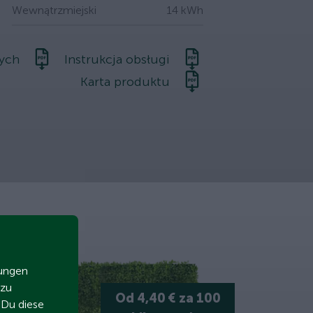
Wewnątrzmiejski
14 kWh
nych
Instrukcja obsługi
Karta produktu
zungen
 zu
Od 4,40 € za 100
t Du diese