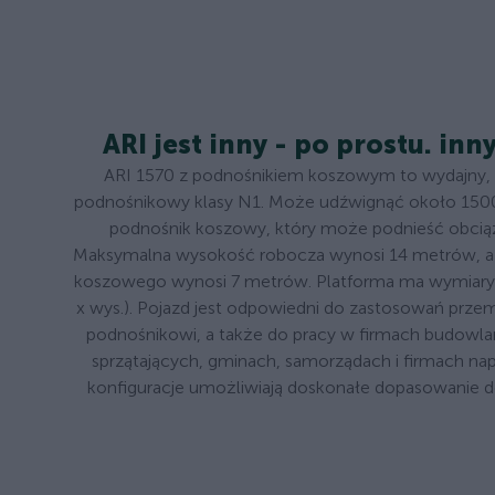
ARI jest inny - po prostu. inn
ARI 1570 z podnośnikiem koszowym to wydajny
podnośnikowy klasy N1. Może udźwignąć około 1500
podnośnik koszowy, który może podnieść obcią
Maksymalna wysokość robocza wynosi 14 metrów, a 
koszowego wynosi 7 metrów. Platforma ma wymiary 1
x wys.). Pojazd jest odpowiedni do zastosowań prz
podnośnikowi, a także do pracy w firmach budowla
sprzątających, gminach, samorządach i firmach na
konfiguracje umożliwiają doskonałe dopasowanie 