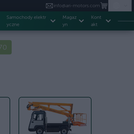
info@ari-motors.com
Samochody elektr
Magaz
Kont
yczne
yn
akt
570