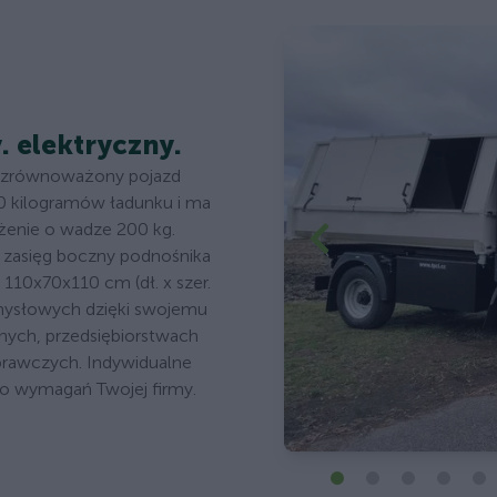
y. elektryczny.
, zrównoważony pojazd
 kilogramów ładunku i ma
żenie o wadze 200 kg.
zasięg boczny podnośnika
10x70x110 cm (dł. x szer.
emysłowych dzięki swojemu
nych, przedsiębiorstwach
prawczych. Indywidualne
do wymagań Twojej firmy.