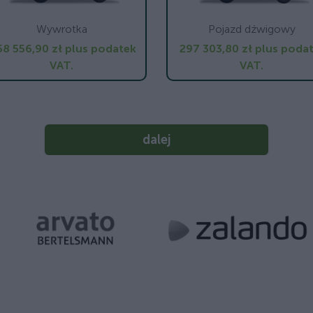
Wywrotka
Pojazd dźwigowy
58 556,90 zł
plus podatek
297 303,80 zł
plus poda
VAT.
VAT.
dalej