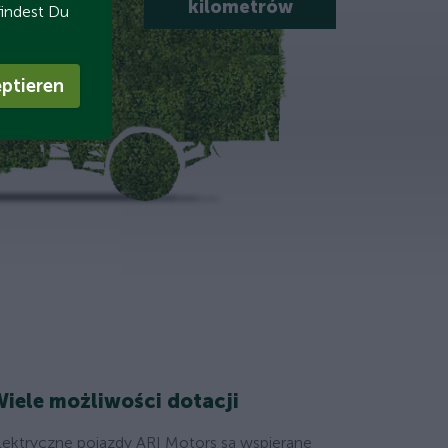
kilometrów
findest Du
ptieren
iele możliwości dotacji
lektryczne pojazdy ARI Motors są wspierane