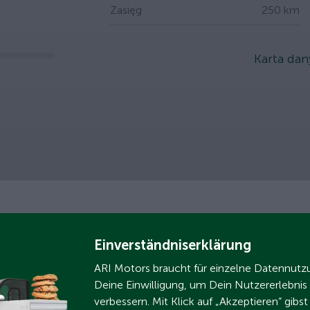
Zasięg
250 km
slider
Karta da
Einverständniserklärung
ARI Motors braucht für einzelne Datennut
Deine Einwilligung, um Dein Nutzererlebnis
verbessern. Mit Klick auf „Akzeptieren“ gibs