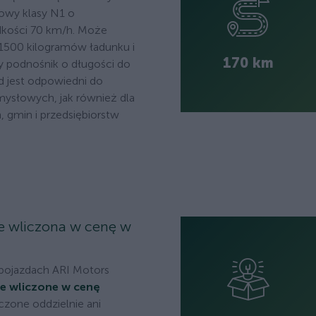
owy klasy N1 o
kości 70 km/h. Może
1500 kilogramów ładunku i
170 km
 podnośnik o długości do
d jest odpowiedni do
ysłowych, jak również dla
, gmin i przedsiębiorstw
e wliczona w cenę w
pojazdach ARI Motors
ze wliczone w cenę
liczone oddzielnie ani