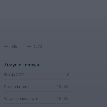
ARI 345
ARI 1570
Zużycie i emisja
Emisja CO2
0
Poza miastem
18 kWh
W cyklu mieszanym
16 kWh