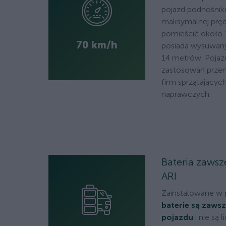
pojazd podnośnik
maksymalnej pręd
pomieścić około 
70 km/h
posiada wysuwany
14 metrów. Pojaz
zastosowań przem
firm sprzątających
naprawczych.
Bateria zawsz
ARI
Zainstalowane w 
baterie są zaws
pojazdu
i nie są 