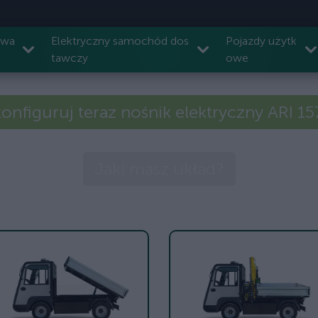
owa
Elektryczny samochód dos
Pojazdy użytk
tawczy
owe
onfiguruj teraz nośnik elektryczny ARI 1
Jaki masz układ?