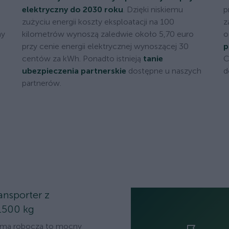
elektryczny do 2030 roku
. Dzięki niskiemu
p
zużyciu energii koszty eksploatacji na 100
z
ny
kilometrów wynoszą zaledwie około 5,70 euro
o
przy cenie energii elektrycznej wynoszącej 30
p
centów za kWh. Ponadto istnieją
tanie
C
ubezpieczenia partnerskie
dostępne u naszych
d
partnerów.
ansporter z
1500 kg
ormą roboczą to mocny