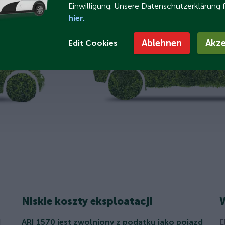
Einwilligung. Unsere Datenschutzerklärung 
hier.
Ablehnen
Akze
Edit Cookies
Niskie koszty eksploatacji
W
I
ARI 1570 jest zwolniony z podatku jako pojazd
E