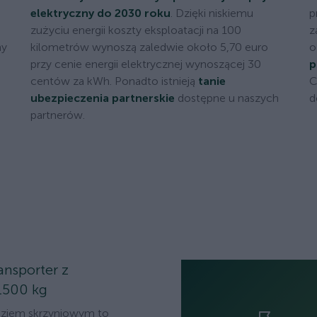
elektryczny do 2030 roku
. Dzięki niskiemu
p
zużyciu energii koszty eksploatacji na 100
z
ny
kilometrów wynoszą zaledwie około 5,70 euro
o
przy cenie energii elektrycznej wynoszącej 30
p
centów za kWh. Ponadto istnieją
tanie
C
ubezpieczenia partnerskie
dostępne u naszych
d
partnerów.
ansporter z
1500 kg
oziem skrzyniowym to