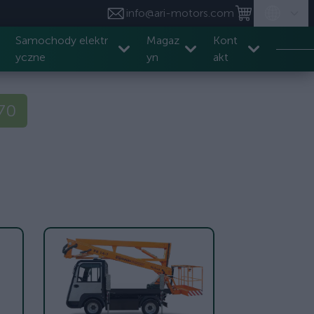
info@ari-motors.com
Samochody elektr
Magaz
Kont
yczne
yn
akt
570