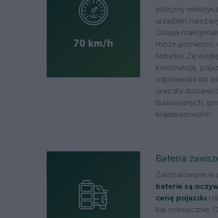
potężny elektrycz
urządzeń należąc
Osiąga maksymaln
70 km/h
może pomieścić 
ładunku. Ze wzglę
konstrukcję, pojaz
odpowiedni do z
oraz dla dostawcó
budowlanych, gmi
krajobrazowych.
Bateria zawsz
Zainstalowane w 
baterie są oczy
cenę pojazdu
i n
lub miesięcznie.