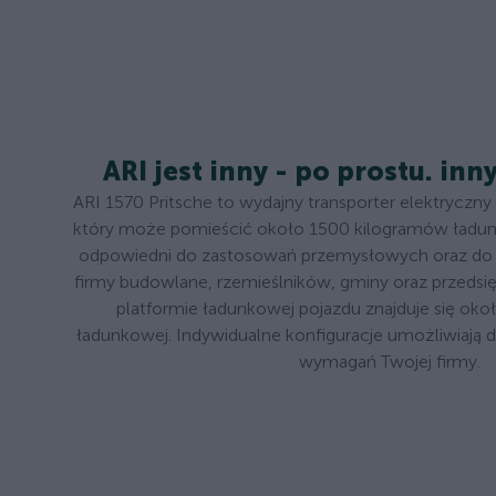
ARI jest inny - po prostu. inn
ARI 1570 Pritsche to wydajny transporter elektryczny 
który może pomieścić około 1500 kilogramów ładunku
odpowiedni do zastosowań przemysłowych oraz do
firmy budowlane, rzemieślników, gminy oraz przedsi
platformie ładunkowej pojazdu znajduje się oko
ładunkowej. Indywidualne konfiguracje umożliwiają
wymagań Twojej firmy.