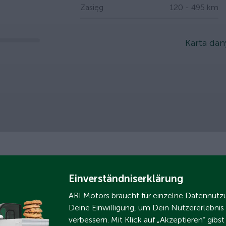
Zasięg
120 - 495 km
slider
Karta da
Einverständniserklärung
ARI Motors braucht für einzelne Datennut
Deine Einwilligung, um Dein Nutzererlebnis
verbessern. Mit Klick auf „Akzeptieren“ gibs