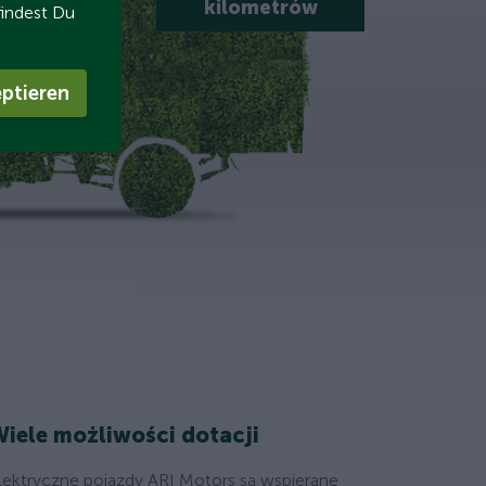
kilometrów
findest Du
ptieren
iele możliwości dotacji
lektryczne pojazdy ARI Motors są wspierane