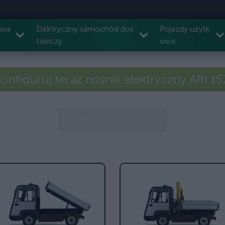
owa
Elektryczny samochód dos
Pojazdy użytk
tawczy
owe
onfiguruj teraz nośnik elektryczny ARI 1
Jaki masz układ?