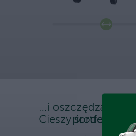
...i oszczędza
Cieszy środowisko.
portfel