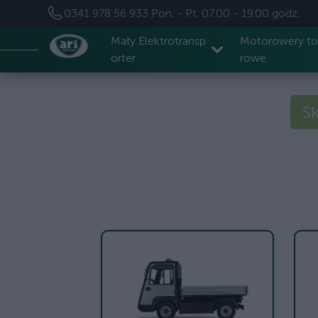
0341 978 56 933
Pon. - Pt. 07.00 - 19.00 godz.
Mały Elektrotransp
Motorowery t
orter
rowe
Sk