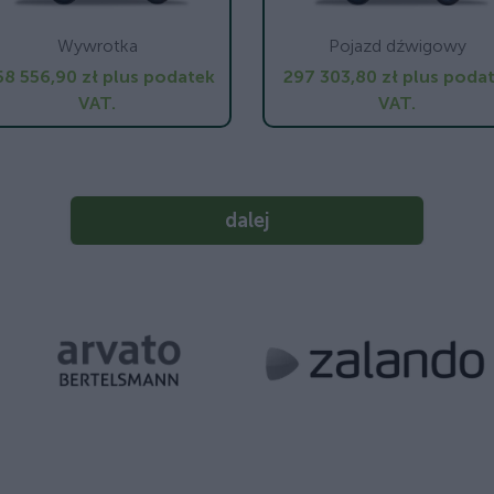
Wywrotka
Pojazd dźwigowy
58 556,90 zł
plus podatek
297 303,80 zł
plus poda
VAT.
VAT.
dalej