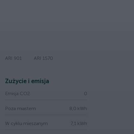
ARI 901
ARI 1570
Zużycie i emisja
Emisja CO2
0
Poza miastem
8,0 kWh
W cyklu mieszanym
7,1 kWh