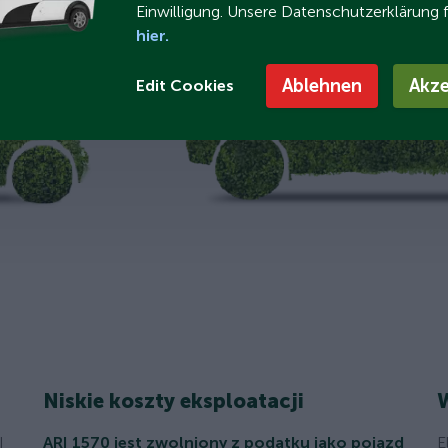
Einwilligung. Unsere Datenschutzerklärung 
hier.
Ablehnen
Akze
Edit Cookies
Niskie koszty eksploatacji
W
I
ARI 1570 jest zwolniony z podatku jako pojazd
E