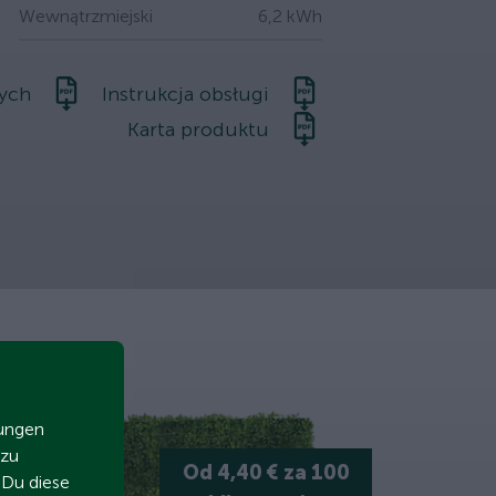
Wewnątrzmiejski
6,2 kWh
nych
Instrukcja obsługi
Karta produktu
zungen
 zu
Od 4,40 € za 100
t Du diese