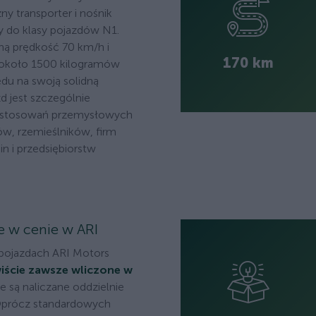
ny transporter i nośnik
y do klasy pojazdów N1.
ą prędkość 70 km/h i
170 km
około 1500 kilogramów
du na swoją solidną
d jest szczególnie
astosowań przemysłowych
w, rzemieślników, firm
n i przedsiębiorstw
e w cenie w ARI
pojazdach ARI Motors
wiście zawsze wliczone w
ie są naliczane oddzielnie
 Oprócz standardowych