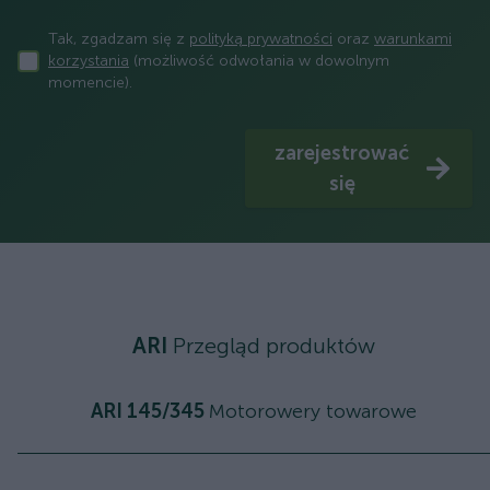
Tak, zgadzam się z
polityką prywatności
oraz
warunkami
korzystania
(możliwość odwołania w dowolnym
momencie).
zarejestrować
się
ARI
Przegląd produktów
ARI 145/345
Motorowery towarowe