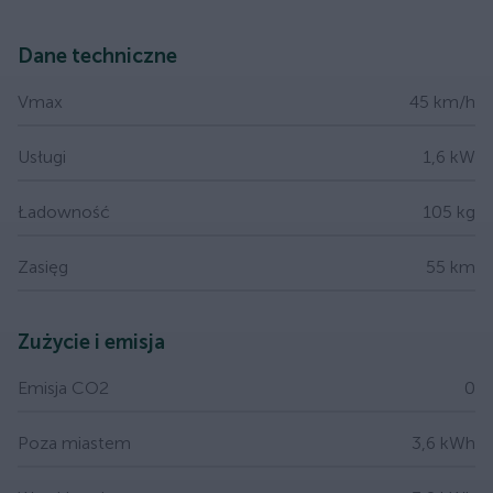
Dane techniczne
Vmax
45 km/h
Usługi
1,6 kW
Ładowność
105 kg
Zasięg
55 km
Zużycie i emisja
Emisja CO2
0
Poza miastem
3,6 kWh