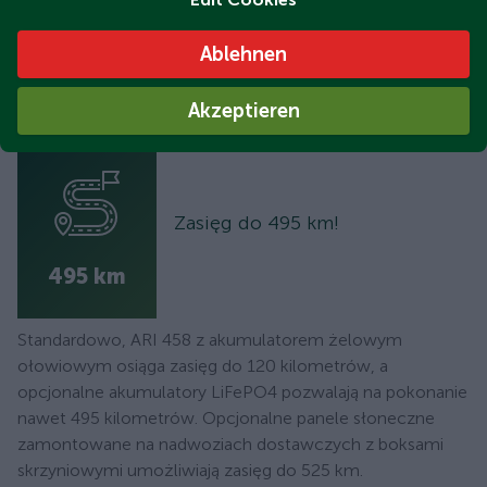
zostały zaprojektowane do wykorzystania na ostatniej mili
w dostawie żywności i innych towarów, które muszą być
Ablehnen
transportowane w chłodzeniu. Dzięki temu łatwo psujące
się towary zawsze docierają świeże i schłodzone do celu.
Akzeptieren
Zasięg do 495 km!
495 km
Standardowo, ARI 458 z akumulatorem żelowym
ołowiowym osiąga zasięg do 120 kilometrów, a
opcjonalne akumulatory LiFePO4 pozwalają na pokonanie
nawet 495 kilometrów. Opcjonalne panele słoneczne
zamontowane na nadwoziach dostawczych z boksami
skrzyniowymi umożliwiają zasięg do 525 km.