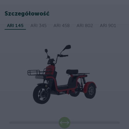
Szczegółowość
ARI 145
ARI 345
ARI 458
ARI 802
ARI 901
slide