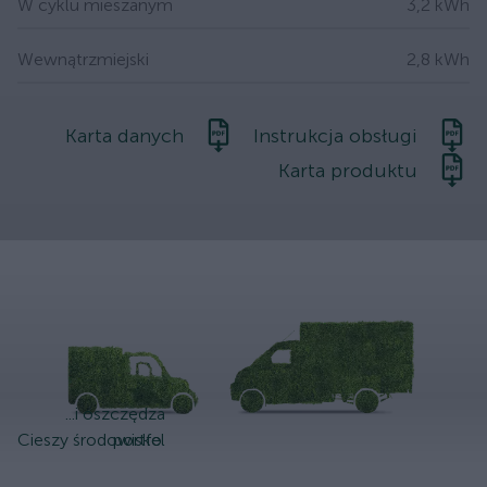
W cyklu mieszanym
3,2 kWh
Wewnątrzmiejski
2,8 kWh
Karta danych
Instrukcja obsługi
Karta produktu
...i oszczędza
Cieszy środowisko.
portfel