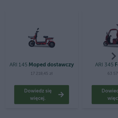
ARI 145
Moped dostawczy
ARI 345
F
17 218,45 zł
63 57
Dowiedz się
Dowied
więcej.
więc