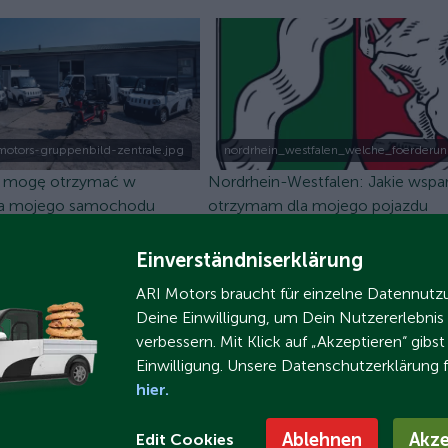
ahrzeug.jpg
-motors-gruppenbild-zentrale.jpg
nordrhein_westfalen_welche_foerderun
e mogę otrzymać w
Nordrhein-Westfalen: Jakie wspa
a mojego samochodu
otrzymam dla mojego pojazdu
 ARI Motors?
elektrycznego ARI Motors?
Einverständniserklärung
ARI Motors braucht für einzelne Datennut
Deine Einwilligung, um Dein Nutzererlebnis
verbessern. Mit Klick auf „Akzeptieren“ gibs
Einwilligung. Unsere Datenschutzerklärung 
hier.
Ablehnen
Akze
Edit Cookies