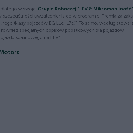
 dlatego w swojej
Grupie Roboczej "LEV & Mikromobilność"
szczególności uwzględnienia go w programie 'Premia za zak
alnego (klasy pojazdów EG L1e-L7e)". To samo, według stowarz
jak również specjalnych odpisów podatkowych dla pojazdów
 pojazdu spalinowego na LEV".
 Motors