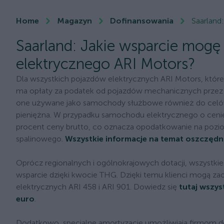
Home
Magazyn
Dofinansowania
Saarland
Saarland: Jakie wsparcie mogę
elektrycznego ARI Motors?
Dla wszystkich pojazdów elektrycznych ARI Motors, które 
ma opłaty za podatek od pojazdów mechanicznych przez okr
one używane jako samochody służbowe również do celów
pieniężna. W przypadku samochodu elektrycznego o cenie 
procent ceny brutto, co oznacza opodatkowanie na pozi
spalinowego.
Wszystkie informacje na temat oszczęd
Oprócz regionalnych i ogólnokrajowych dotacji, wszystkie
wsparcie dzięki kwocie THG. Dzięki temu klienci mogą z
elektrycznych ARI 458 i ARI 901. Dowiedz się
tutaj wszys
euro
.
Dodatkowo, specjalne amortyzacje umożliwiają firmom d