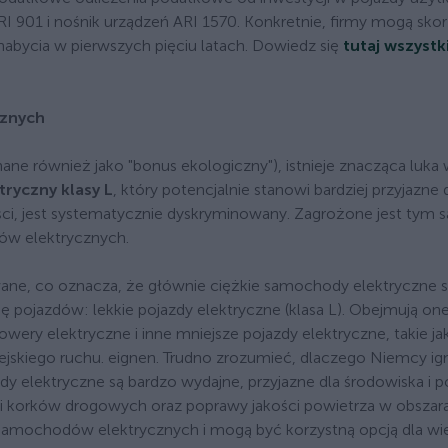
I 901 i nośnik urządzeń ARI 1570. Konkretnie, firmy mogą skor
abycia w pierwszych pięciu latach. Dowiedz się
tutaj wszystk
cznych
nane również jako "bonus ekologiczny"), istnieje znacząca luka
tryczny klasy L
, który potencjalnie stanowi bardziej przyjazne 
ności, jest systematycznie dyskryminowany. Zagrożone jest tym
dów elektrycznych.
wane, co oznacza, że głównie ciężkie samochody elektryczne 
ę pojazdów: lekkie pojazdy elektryczne (klasa L). Obejmują on
rowery elektryczne i inne mniejsze pojazdy elektryczne, takie ja
iejskiego ruchu. eignen. Trudno zrozumieć, dlaczego Niemcy ig
dy elektryczne są bardzo wydajne, przyjazne dla środowiska i 
kcji korków drogowych oraz poprawy jakości powietrza w obszar
 samochodów elektrycznych i mogą być korzystną opcją dla wie