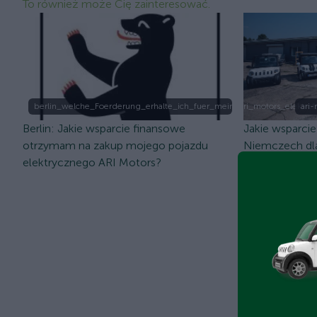
To również może Cię zainteresować.
berlin_welche_Foerderung_erhalte_ich_fuer_mein_ari_motors_elektrof
ari
Berlin: Jakie wsparcie finansowe
Jakie wsparci
otrzymam na zakup mojego pojazdu
Niemczech dl
elektrycznego ARI Motors?
elektrycznego