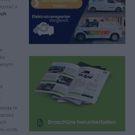
zystać z
ich
 w
dla
 samym
są
e
k
norują te
poprzez
ach
lu osób.