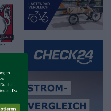
g_erhalte_ich_fuer_mein_ari_motors_elektrofahrzeug.png
rcie
zungen
 zu
t Du diese
findest Du
ptieren