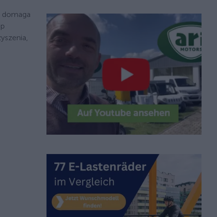
domaga
up
yszenia,