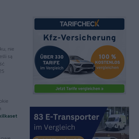
ku, nie
śli są
ść
25
okie
h
ilkaset
tkowe