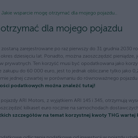
: Jakie wsparcie mogę otrzymać dla mojego pojazdu...
 otrzymać dla mojego pojazdu
zostaną zarejestrowane po raz pierwszy do 31 grudnia 2030 ro
es dziesięciu lat. Ponadto, można zaoszczędzić pieniądze, je
 prywatnych. Ten korzyść musi być opodatkowana jako korzy
zakupu do 60 000 euro, jest to jednak obliczane tylko jako 0,
omie jednej czwartej w porównaniu do równoważnego pojazdu
ności podatkowych można znaleźć tutaj!
 pojazdy ARI Motors, z wyjątkiem ARI 145 i 345, otrzymują wys
aoszczędzić kilkaset euro rocznie na samochodach dostawczyc
tkich szczegółów na temat korzystnej kwoty THG wartej k
odatkowe odliczenia podatkowe od inwestycji w pojazdy uży