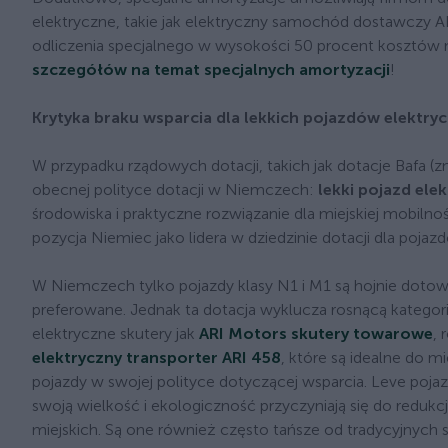
elektryczne, takie jak elektryczny samochód dostawczy AR
odliczenia specjalnego w wysokości 50 procent kosztów n
szczegółów na temat specjalnych amortyzacji
!
Krytyka braku wsparcia dla lekkich pojazdów elektry
W przypadku rządowych dotacji, takich jak dotacje Bafa (z
obecnej polityce dotacji w Niemczech:
lekki pojazd elek
środowiska i praktyczne rozwiązanie dla miejskiej mobil
pozycja Niemiec jako lidera w dziedzinie dotacji dla pojaz
W Niemczech tylko pojazdy klasy N1 i M1 są hojnie doto
preferowane. Jednak ta dotacja wyklucza rosnącą kategori
elektryczne skutery jak
ARI Motors skutery towarowe
, 
elektryczny transporter ARI 458
, które są idealne do m
pojazdy w swojej polityce dotyczącej wsparcia. Leve pojaz
swoją wielkość i ekologiczność przyczyniają się do redu
miejskich. Są one również często tańsze od tradycyjnych