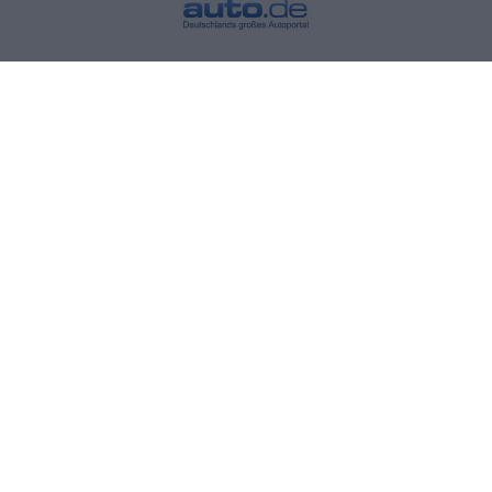
Mały Elektrotransporter
ARI 458 Kontener
ARI 458 Chłodnia
ARI 458 Food Truck
ARI 458 Pick-up
ARI 458 Wóz handlowy
ARI 458 Pick-up z plandeką