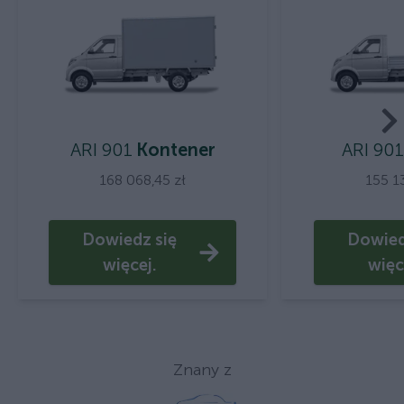
ARI 901
Kontener
ARI 901
168 068,45 zł
155 1
Dowiedz się
Dowied
więcej.
więc
Znany z