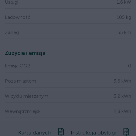
Usługi
1,6 kW
Ładowność
105 kg
Zasięg
55 km
Zużycie i emisja
Emisja CO2
0
Poza miastem
3,6 kWh
W cyklu mieszanym
3,2 kWh
Wewnątrzmiejski
2,8 kWh
Karta danych
Instrukcja obsługi