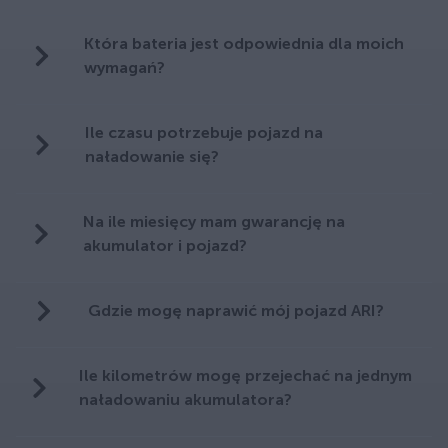
Która bateria jest odpowiednia dla moich
wymagań?
Ile czasu potrzebuje pojazd na
naładowanie się?
Na ile miesięcy mam gwarancję na
akumulator i pojazd?
Gdzie mogę naprawić mój pojazd ARI?
Ile kilometrów mogę przejechać na jednym
naładowaniu akumulatora?