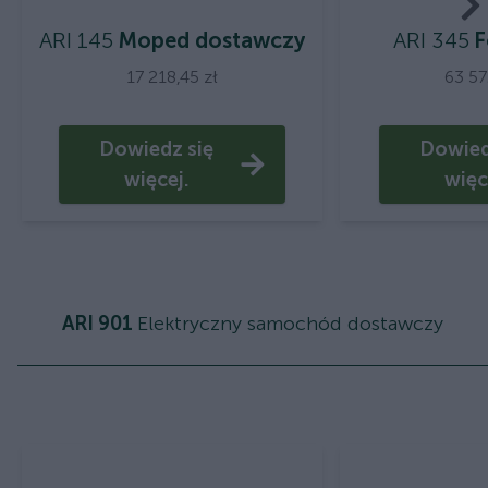
ARI 145
Moped dostawczy
ARI 345
F
17 218,45 zł
63 57
Dowiedz się
Dowied
więcej.
więc
ARI 901
Elektryczny samochód dostawczy