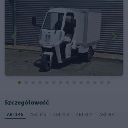
Szczegółowość
ARI 145
ARI 345
ARI 458
ARI 802
ARI 901